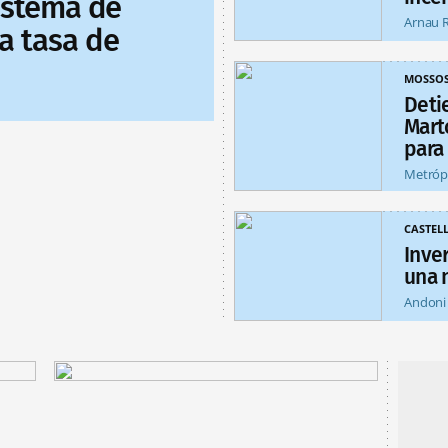
sistema de
Arnau 
a tasa de
MOSSO
Deti
Mart
para
Metróp
CASTEL
Inver
una 
Andoni