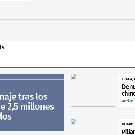
ts
TRABAJ
Denu
chin
naje tras los
Andoni
e 2,5 millones
los
GUARDI
Pill