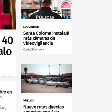
SEGURIDAD
Santa Coloma instalará
 40
más cámaras de
videovigilancia
alo
Carla Stavraky
bre en
n
VUELOS
Nueve rutas directas
vraky
conectan con Asia