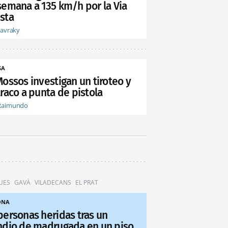
semana a 135 km/h por la Via
sta
tavraky
SA
Mossos investigan un tiroteo y
raco a punta de pistola
Raimundo
UES
GAVÀ
VILADECANS
EL PRAT
ONA
personas heridas tras un
ndio de madrugada en un piso