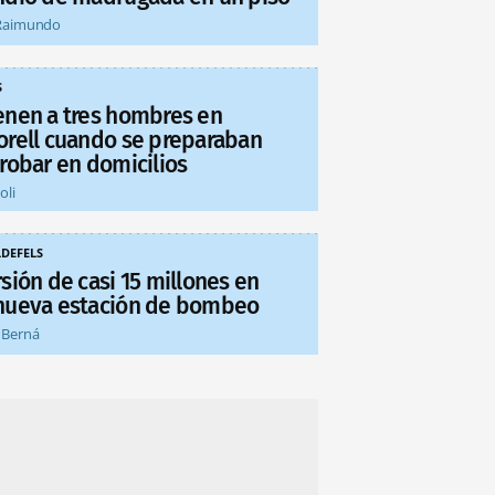
Raimundo
S
enen a tres hombres en
orell cuando se preparaban
 robar en domicilios
oli
LDEFELS
sión de casi 15 millones en
nueva estación de bombeo
 Berná