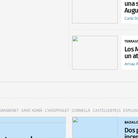
una 
Augu
Carla S
TERRAS
Los 
un at
Arnau 
 GRAMENET
SANT ADRIÀ
L'HOSPITALET
CORNELLÀ
CASTELLDEFELS
ESPLUG
BADAL
Dos 
ince