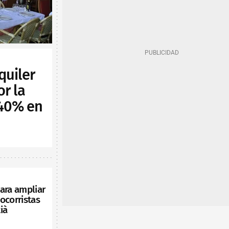
quiler
or la
 40% en
ara ampliar
ocorristas
ià