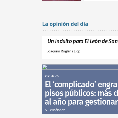
La opinión del día
Un indulto para El León de San
Joaquim Roglan i Llop
VIVIENDA
El ‘complicado’ engra
pisos públicos: más d
al año para gestionar
A. Fernández