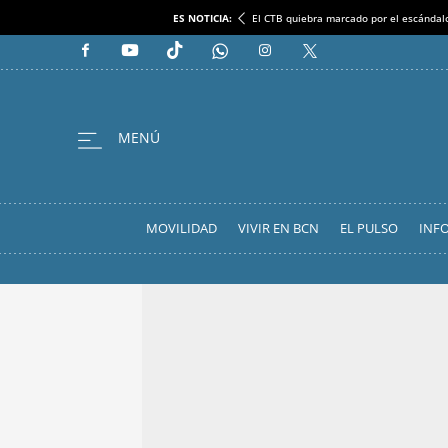
ES NOTICIA:
El CTB quiebra marcado por el escándal
MOVILIDAD
VIVIR EN BCN
EL PULSO
INF