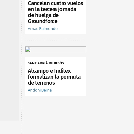
Cancelan cuatro vuelos
en la tercera jornada
de huelga de
Groundforce
Arnau Raimundo
SANT ADRIÀ DE BESÒS
Alcampo e Inditex
formalizan la permuta
de terrenos
Andoni Berná