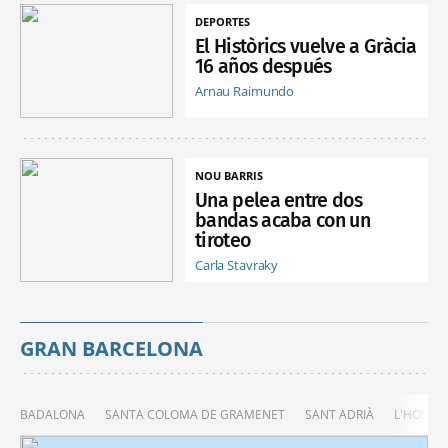
DEPORTES
El Històrics vuelve a Gràcia
16 años después
Arnau Raimundo
NOU BARRIS
Una pelea entre dos
bandas acaba con un
tiroteo
Carla Stavraky
GRAN BARCELONA
BADALONA
SANTA COLOMA DE GRAMENET
SANT ADRIÀ
L'HOSPIT