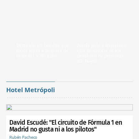
Detenido un hombre por
Arrels pide a Barcelona
robar joyas a mujeres de
una moratoria de los
entre 60 y 80 años
desalojos de personas
sin hogar
Hotel Metrópoli
David Escudé: "El circuito de Fórmula 1 en
Madrid no gusta ni a los pilotos"
Rubén Pacheco