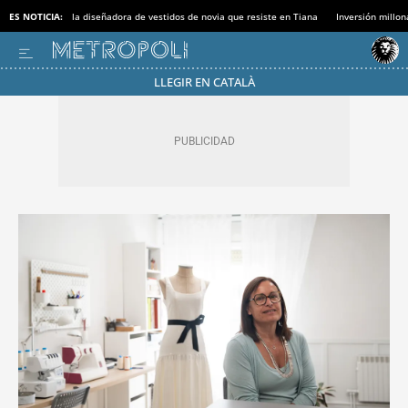
ES NOTICIA:
la diseñadora de vestidos de novia que resiste en Tiana
Inversión millon
LLEGIR EN CATALÀ