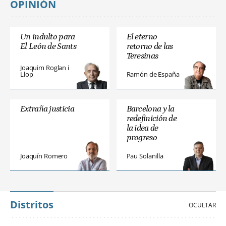
OPINIÓN
Un indulto para
El eterno
El León de Sants
retorno de las
Teresinas
Joaquim Roglan i
Llop
Ramón de España
Extraña justicia
Barcelona y la
redefinición de
la idea de
progreso
Joaquín Romero
Pau Solanilla
Distritos