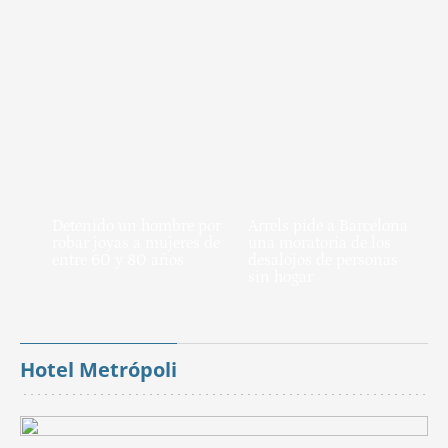
Detenido un hombre por
Arrels pide a Barcelona
robar joyas a mujeres de
una moratoria de los
entre 60 y 80 años
desalojos de personas
sin hogar
Hotel Metrópoli