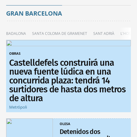
GRAN BARCELONA
BADALONA
SANTA COLOMA DE GRAMENET
SANT ADRIÀ
L'HOSPIT
OBRAS
Castelldefels construirá una
nueva fuente lúdica en una
concurrida plaza: tendrá 14
surtidores de hasta dos metros
de altura
Metrópoli
OLESA
Detenidos dos