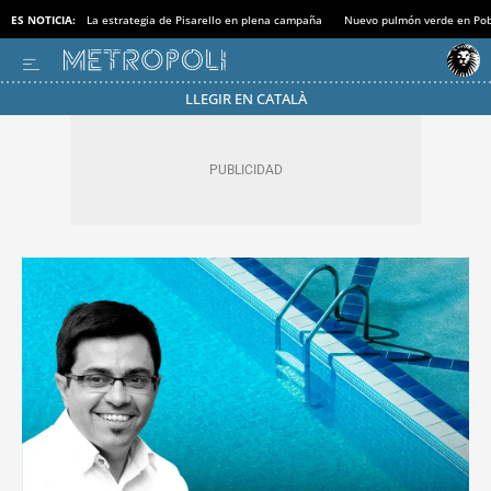
ES NOTICIA:
La estrategia de Pisarello en plena campaña
Nuevo pulmón verde en Po
LLEGIR EN CATALÀ