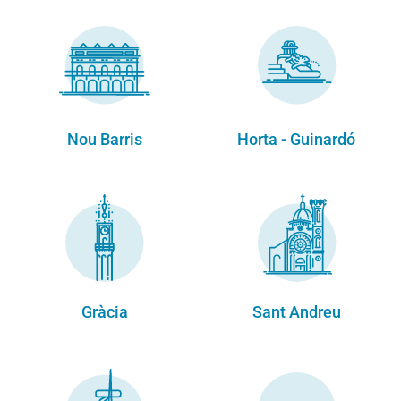
Nou Barris
Horta - Guinardó
Gràcia
Sant Andreu