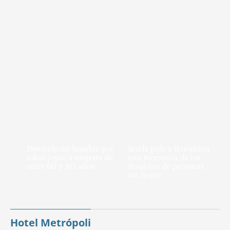
Detenido un hombre por
Arrels pide a Barcelona
robar joyas a mujeres de
una moratoria de los
entre 60 y 80 años
desalojos de personas
sin hogar
Hotel Metrópoli