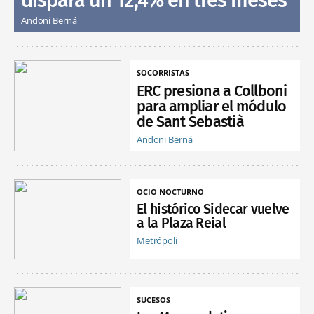
dispara un 12,4% en tres meses
Andoni Berná
SOCORRISTAS
ERC presiona a Collboni
para ampliar el módulo
de Sant Sebastià
Andoni Berná
OCIO NOCTURNO
El histórico Sidecar vuelve
a la Plaza Reial
Metrópoli
SUCESOS