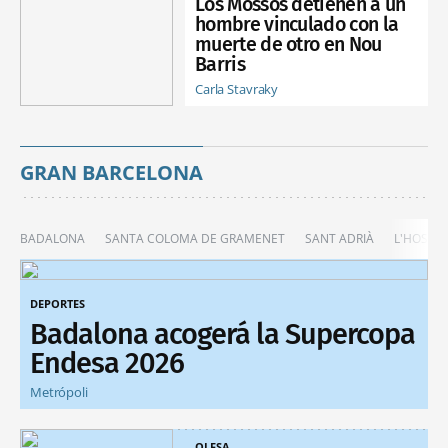
Los Mossos detienen a un
hombre vinculado con la
muerte de otro en Nou
Barris
Carla Stavraky
GRAN BARCELONA
BADALONA
SANTA COLOMA DE GRAMENET
SANT ADRIÀ
L'HOSPIT
DEPORTES
Badalona acogerá la Supercopa
Endesa 2026
Metrópoli
OLESA