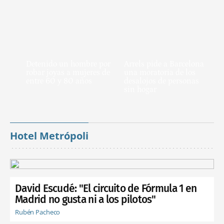
Detenido un hombre por
Arrels pide a Barcelona
robar joyas a mujeres de
una moratoria de los
entre 60 y 80 años
desalojos de personas
sin hogar
Hotel Metrópoli
David Escudé: "El circuito de Fórmula 1 en
Madrid no gusta ni a los pilotos"
Rubén Pacheco