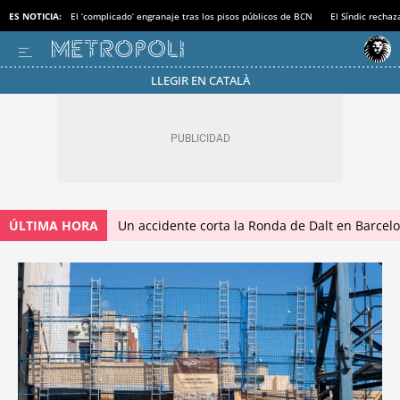
ES NOTICIA:
El ‘complicado’ engranaje tras los pisos públicos de BCN
El Síndic recha
LLEGIR EN CATALÀ
ÚLTIMA HORA
Un accidente corta la Ronda de Dalt en Barcel