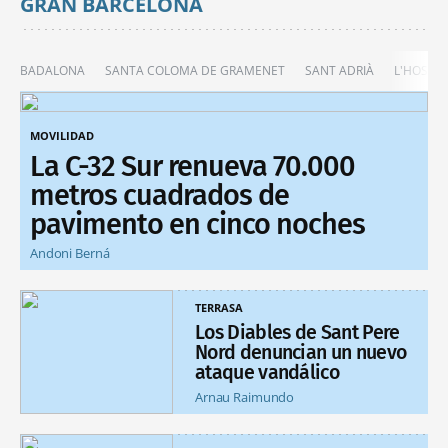
GRAN BARCELONA
BADALONA
SANTA COLOMA DE GRAMENET
SANT ADRIÀ
L'HOSPIT
MOVILIDAD
La C-32 Sur renueva 70.000
metros cuadrados de
pavimento en cinco noches
Andoni Berná
TERRASA
Los Diables de Sant Pere
Nord denuncian un nuevo
ataque vandálico
Arnau Raimundo