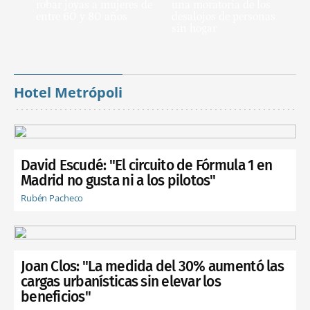
robar joyas a mujeres de
una moratoria de los
entre 60 y 80 años
desalojos de personas
sin hogar
Hotel Metrópoli
David Escudé: "El circuito de Fórmula 1 en
Madrid no gusta ni a los pilotos"
Rubén Pacheco
Joan Clos: "La medida del 30% aumentó las
cargas urbanísticas sin elevar los
beneficios"