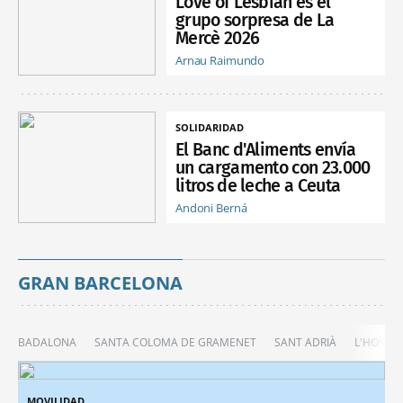
Love of Lesbian es el
grupo sorpresa de La
Mercè 2026
Arnau Raimundo
SOLIDARIDAD
El Banc d'Aliments envía
un cargamento con 23.000
litros de leche a Ceuta
Andoni Berná
GRAN BARCELONA
BADALONA
SANTA COLOMA DE GRAMENET
SANT ADRIÀ
L'HOSPIT
MOVILIDAD