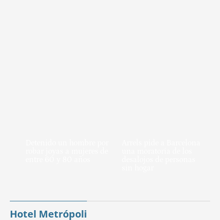
Detenido un hombre por
Arrels pide a Barcelona
robar joyas a mujeres de
una moratoria de los
entre 60 y 80 años
desalojos de personas
sin hogar
Hotel Metrópoli