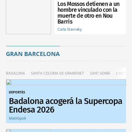
Los Mossos detienen a un
hombre vinculado con la
muerte de otro en Nou
Barris
Carla Stavraky
GRAN BARCELONA
BADALONA
SANTA COLOMA DE GRAMENET
SANT ADRIÀ
L'HOSPIT
DEPORTES
Badalona acogerá la Supercopa
Endesa 2026
Metrópoli