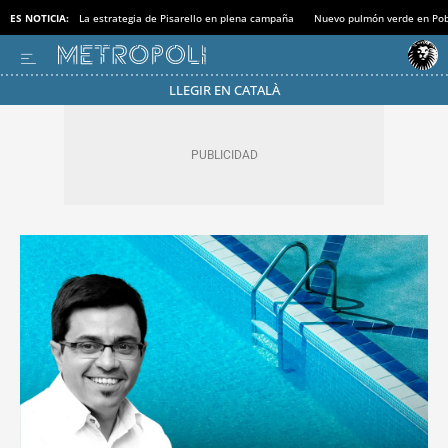
ES NOTICIA:
La estrategia de Pisarello en plena campaña
Nuevo pulmón verde en Po
LLEGIR EN CATALÀ