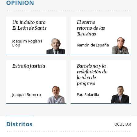
OPINIÓN
Un indulto para
El eterno
El León de Sants
retorno de las
Teresinas
Joaquim Roglan i
Llop
Ramón de España
Extraña justicia
Barcelona y la
redefinición de
la idea de
progreso
Joaquín Romero
Pau Solanilla
Distritos