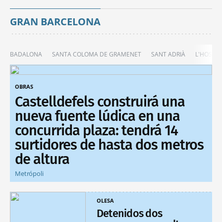
GRAN BARCELONA
BADALONA
SANTA COLOMA DE GRAMENET
SANT ADRIÀ
L'HOSPIT
OBRAS
Castelldefels construirá una
nueva fuente lúdica en una
concurrida plaza: tendrá 14
surtidores de hasta dos metros
de altura
Metrópoli
OLESA
Detenidos dos