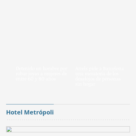
Detenido un hombre por
Arrels pide a Barcelona
robar joyas a mujeres de
una moratoria de los
entre 60 y 80 años
desalojos de personas
sin hogar
Hotel Metrópoli