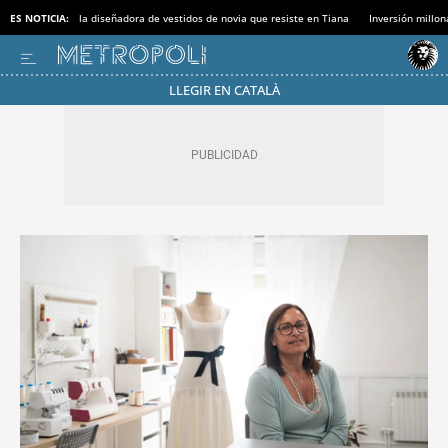
ES NOTICIA:
la diseñadora de vestidos de novia que resiste en Tiana
Inversión millon
LLEGIR EN CATALÀ