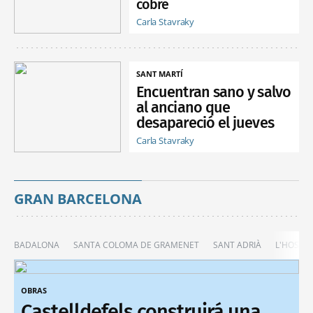
cobre
Carla Stavraky
SANT MARTÍ
Encuentran sano y salvo
al anciano que
desapareció el jueves
Carla Stavraky
GRAN BARCELONA
BADALONA
SANTA COLOMA DE GRAMENET
SANT ADRIÀ
L'HOSPIT
OBRAS
Castelldefels construirá una