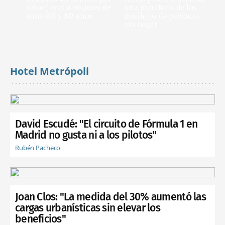
robar joyas a mujeres de
una moratoria de los
entre 60 y 80 años
desalojos de personas
sin hogar
Hotel Metrópoli
David Escudé: "El circuito de Fórmula 1 en
Madrid no gusta ni a los pilotos"
Rubén Pacheco
Joan Clos: "La medida del 30% aumentó las
cargas urbanísticas sin elevar los
beneficios"