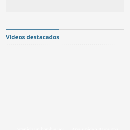
Videos destacados
Detenido un hombre por
Arrels pide a Barcelona