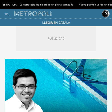
ES NOTICIA:
La estrategia de Pisarello en plena campaña
Nuevo pulmón verde en Po
LLEGIR EN CATALÀ