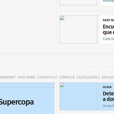
Metróp
SANT M
Encu
que 
Carla S
 GRAMENET
SANT ADRIÀ
L'HOSPITALET
CORNELLÀ
CASTELLDEFELS
ESPLUG
OLESA
Dete
a do
 Supercopa
Arnau 