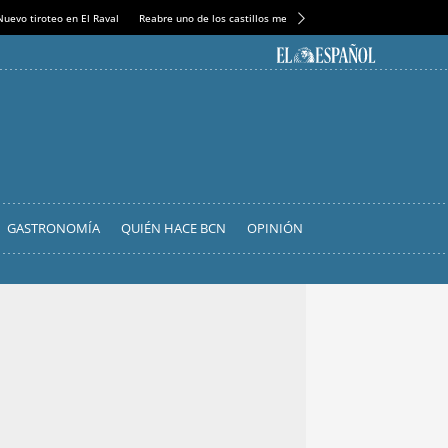
Nuevo tiroteo en El Raval
Reabre uno de los castillos medievales más espectaculares
GASTRONOMÍA
QUIÉN HACE BCN
OPINIÓN