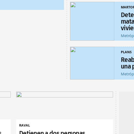
MARTOR
Dete
matar
vivi
Metróp
PLANS
Reab
una 
Metróp
RAVAL
s
Detienen a dos personas