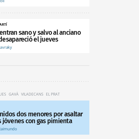
oli
ARTÍ
entran sano y salvo al anciano
desapareció el jueves
tavraky
UES
GAVÀ
VILADECANS
EL PRAT
nidos dos menores por asaltar
s jóvenes con gas pimienta
Raimundo