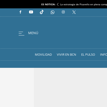
ES NOTICIA:
La estrategia de Pisarello en plena cam
MOVILIDAD
VIVIR EN BCN
EL PULSO
INF