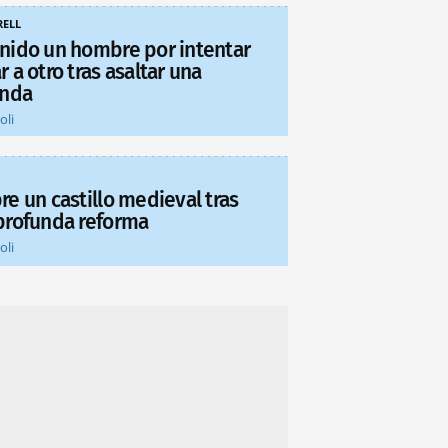
ELL
nido un hombre por intentar
 a otro tras asaltar una
enda
oli
re un castillo medieval tras
profunda reforma
oli