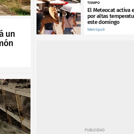
TIEMPO
El Meteocat activa e
por altas temperatu
este domingo
Metrópoli
á un
lmón