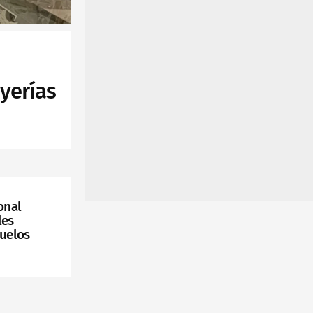
yerías
onal
les
vuelos