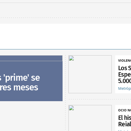
VIOLEN
Los 
Espe
s 'prime' se
5.00
tres meses
Metróp
OCIO 
El hi
Reia