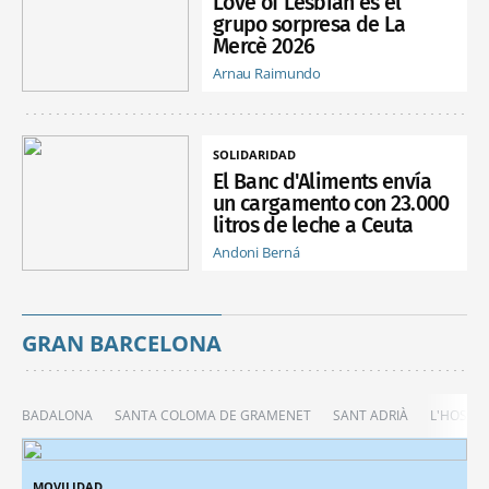
Love of Lesbian es el
grupo sorpresa de La
Mercè 2026
Arnau Raimundo
SOLIDARIDAD
El Banc d'Aliments envía
un cargamento con 23.000
litros de leche a Ceuta
Andoni Berná
GRAN BARCELONA
BADALONA
SANTA COLOMA DE GRAMENET
SANT ADRIÀ
L'HOSPIT
MOVILIDAD