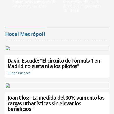
robar joyas a mujeres de
una moratoria de los
entre 60 y 80 años
desalojos de personas
sin hogar
Hotel Metrópoli
David Escudé: "El circuito de Fórmula 1 en
Madrid no gusta ni a los pilotos"
Rubén Pacheco
Joan Clos: "La medida del 30% aumentó las
cargas urbanísticas sin elevar los
beneficios"