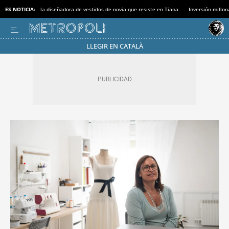
ES NOTICIA:
la diseñadora de vestidos de novia que resiste en Tiana
Inversión millon
LLEGIR EN CATALÀ