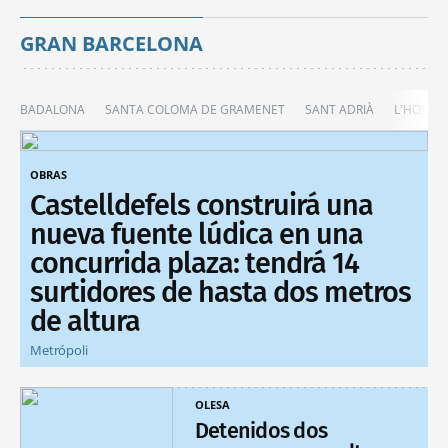
GRAN BARCELONA
BADALONA
SANTA COLOMA DE GRAMENET
SANT ADRIÀ
L'HOSPIT
OBRAS
Castelldefels construirá una
nueva fuente lúdica en una
concurrida plaza: tendrá 14
surtidores de hasta dos metros
de altura
Metrópoli
OLESA
Detenidos dos