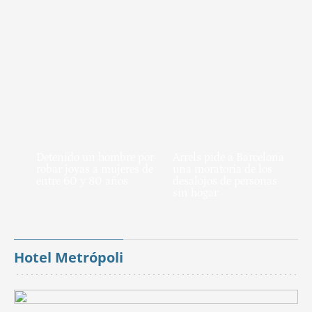
Detenido un hombre por
Arrels pide a Barcelona
robar joyas a mujeres de
una moratoria de los
entre 60 y 80 años
desalojos de personas
sin hogar
Hotel Metrópoli