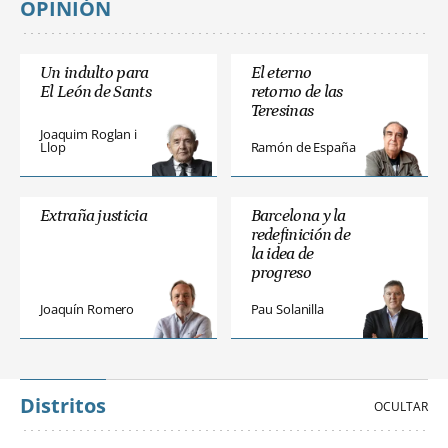
OPINIÓN
Un indulto para
El eterno
El León de Sants
retorno de las
Teresinas
Joaquim Roglan i
Llop
Ramón de España
Extraña justicia
Barcelona y la
redefinición de
la idea de
progreso
Joaquín Romero
Pau Solanilla
Distritos