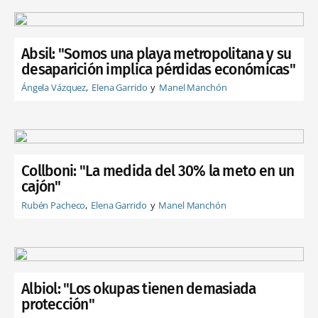
Absil: "Somos una playa metropolitana y su
desaparición implica pérdidas económicas"
Ángela Vázquez
Elena Garrido
Manel Manchón
Collboni: "La medida del 30% la meto en un
cajón"
Rubén Pacheco
Elena Garrido
Manel Manchón
Albiol: "Los okupas tienen demasiada
protección"