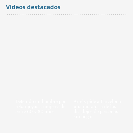
Videos destacados
Detenido un hombre por
Arrels pide a Barcelona
robar joyas a mujeres de
una moratoria de los
entre 60 y 80 años
desalojos de personas
sin hogar