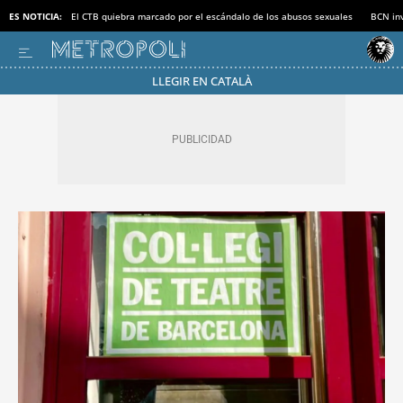
ES NOTICIA:
El CTB quiebra marcado por el escándalo de los abusos sexuales
BCN inv
LLEGIR EN CATALÀ