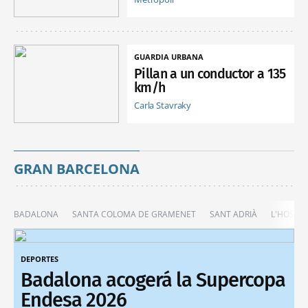
GUARDIA URBANA
Pillan a un conductor a 135
km/h
Carla Stavraky
GRAN BARCELONA
BADALONA
SANTA COLOMA DE GRAMENET
SANT ADRIÀ
L'HOSPIT
DEPORTES
Badalona acogerá la Supercopa
Endesa 2026