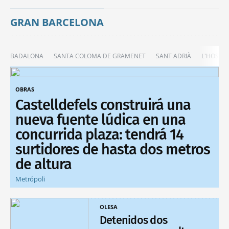
GRAN BARCELONA
BADALONA
SANTA COLOMA DE GRAMENET
SANT ADRIÀ
L'HOSPIT
OBRAS
Castelldefels construirá una
nueva fuente lúdica en una
concurrida plaza: tendrá 14
surtidores de hasta dos metros
de altura
Metrópoli
OLESA
Detenidos dos