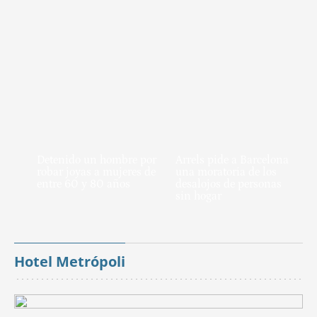
Detenido un hombre por
Arrels pide a Barcelona
robar joyas a mujeres de
una moratoria de los
entre 60 y 80 años
desalojos de personas
sin hogar
Hotel Metrópoli