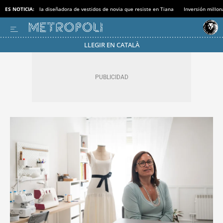
ES NOTICIA:
la diseñadora de vestidos de novia que resiste en Tiana
Inversión millon
LLEGIR EN CATALÀ