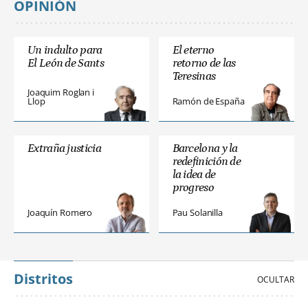
OPINIÓN
Un indulto para
El eterno
El León de Sants
retorno de las
Teresinas
Joaquim Roglan i
Llop
Ramón de España
Extraña justicia
Barcelona y la
redefinición de
la idea de
progreso
Joaquín Romero
Pau Solanilla
Distritos