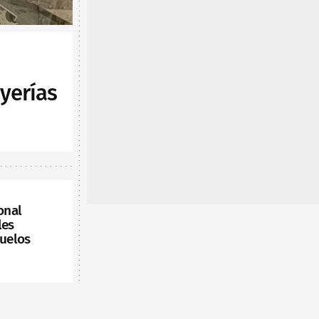
yerías
onal
les
vuelos