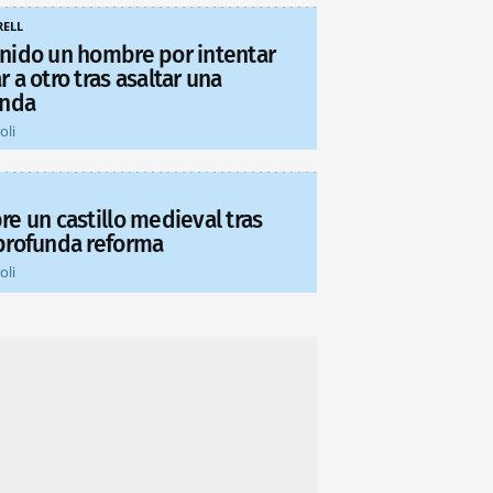
ELL
nido un hombre por intentar
 a otro tras asaltar una
enda
oli
re un castillo medieval tras
profunda reforma
oli