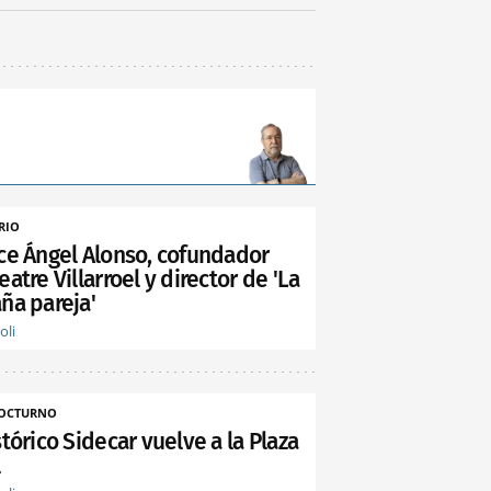
RIO
ece Ángel Alonso, cofundador
eatre Villarroel y director de 'La
ña pareja'
oli
NOCTURNO
stórico Sidecar vuelve a la Plaza
l