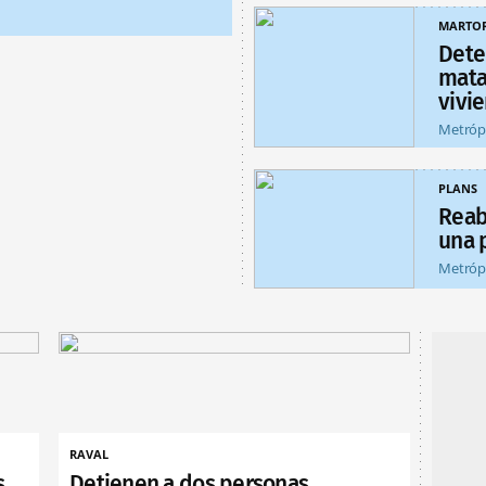
MARTOR
Dete
matar
vivi
Metróp
PLANS
Reab
una 
Metróp
RAVAL
s
Detienen a dos personas