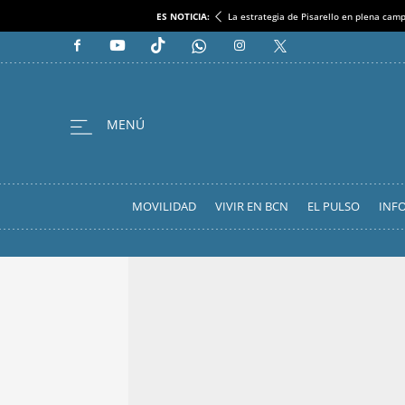
ES NOTICIA:
La estrategia de Pisarello en plena cam
MOVILIDAD
VIVIR EN BCN
EL PULSO
INF