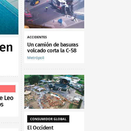
ACCIDENTES
 en
Un camión de basuras
volcado corta la C-58
Metrópoli
de Leo
os
CONSUMIDOR GLOBAL
El Occident