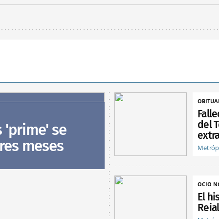
OBITUA
Fall
del T
s 'prime' se
extra
tres meses
Metróp
OCIO 
El hi
Reia