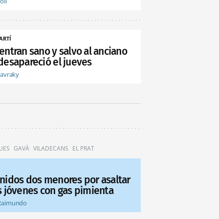
oli
ARTÍ
entran sano y salvo al anciano
desapareció el jueves
tavraky
UES
GAVÀ
VILADECANS
EL PRAT
nidos dos menores por asaltar
s jóvenes con gas pimienta
Raimundo