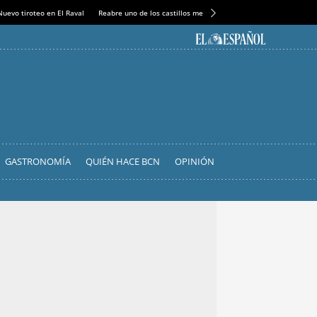
Nuevo tiroteo en El Raval
Reabre uno de los castillos medievales más espectaculares
GASTRONOMÍA
QUIÉN HACE BCN
OPINIÓN