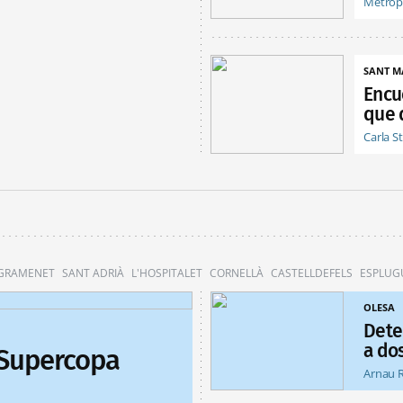
Metróp
SANT M
Encu
que 
Carla S
 GRAMENET
SANT ADRIÀ
L'HOSPITALET
CORNELLÀ
CASTELLDEFELS
ESPLUG
OLESA
Dete
a do
 Supercopa
Arnau 