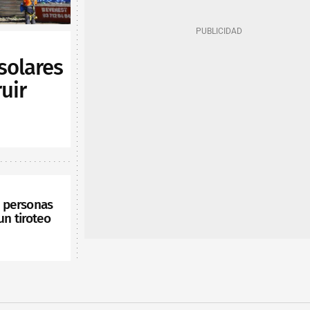
solares
uir
s personas
un tiroteo