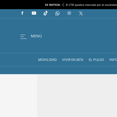
ES NOTICIA:
El CTB quiebra marcado por el escándal
MOVILIDAD
VIVIR EN BCN
EL PULSO
INF