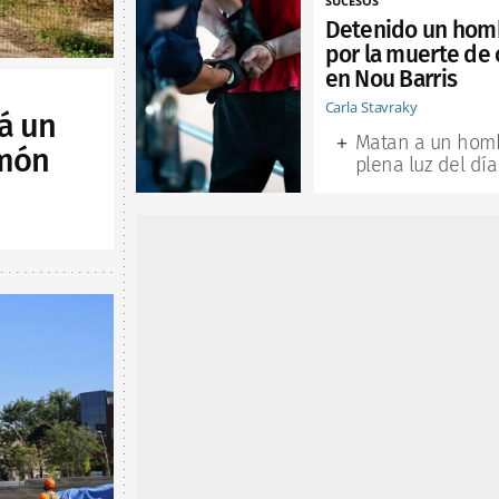
SUCESOS
Detenido un hom
por la muerte de 
en Nou Barris
Carla Stavraky
á un
Matan a un hom
lmón
plena luz del día