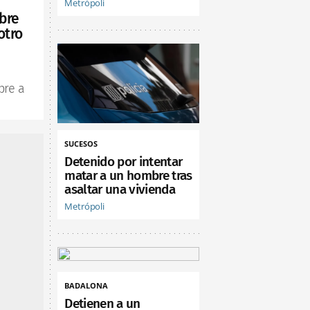
Metrópoli
bre
otro
bre a
SUCESOS
Detenido por intentar
matar a un hombre tras
asaltar una vivienda
Metrópoli
BADALONA
Detienen a un