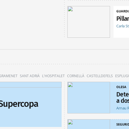
GUARDI
Pill
Carla S
 GRAMENET
SANT ADRIÀ
L'HOSPITALET
CORNELLÀ
CASTELLDEFELS
ESPLUG
OLESA
Dete
a do
 Supercopa
Arnau 
SEGURI