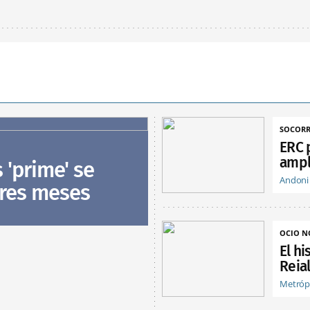
SOCORR
ERC 
ampl
s 'prime' se
Andoni
tres meses
OCIO 
El hi
Reia
Metróp