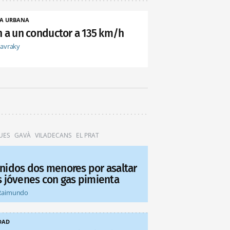
A URBANA
an a un conductor a 135 km/h
tavraky
UES
GAVÀ
VILADECANS
EL PRAT
nidos dos menores por asaltar
s jóvenes con gas pimienta
Raimundo
DAD