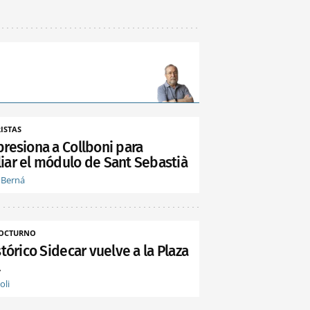
ISTAS
presiona a Collboni para
iar el módulo de Sant Sebastià
 Berná
NOCTURNO
stórico Sidecar vuelve a la Plaza
l
oli