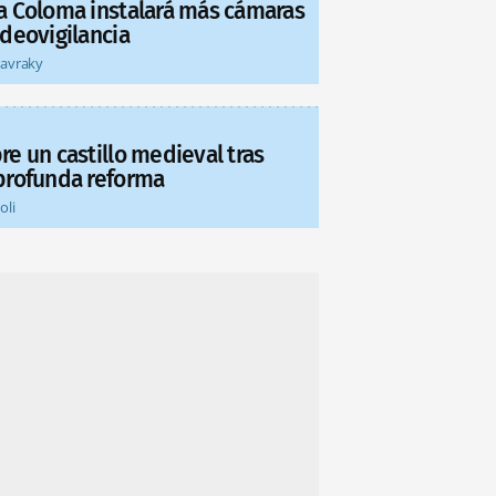
a Coloma instalará más cámaras
ideovigilancia
tavraky
re un castillo medieval tras
profunda reforma
oli