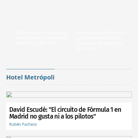
Detenido un hombre por
Arrels pide a Barcelona
robar joyas a mujeres de
una moratoria de los
entre 60 y 80 años
desalojos de personas
sin hogar
Hotel Metrópoli
David Escudé: "El circuito de Fórmula 1 en
Madrid no gusta ni a los pilotos"
Rubén Pacheco