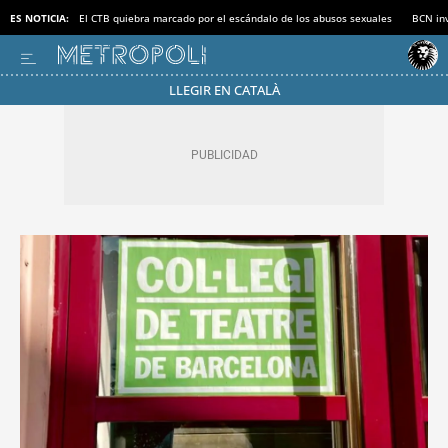
ES NOTICIA:
El CTB quiebra marcado por el escándalo de los abusos sexuales
BCN inv
LLEGIR EN CATALÀ