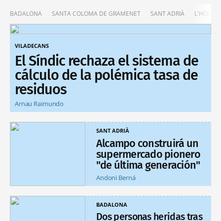
BADALONA
SANTA COLOMA DE GRAMENET
SANT ADRIÀ
L'HOSPIT
VILADECANS
El Síndic rechaza el sistema de
cálculo de la polémica tasa de
residuos
Arnau Raimundo
SANT ADRIÀ
Alcampo construirá un
supermercado pionero
"de última generación"
Andoni Berná
BADALONA
Dos personas heridas tras