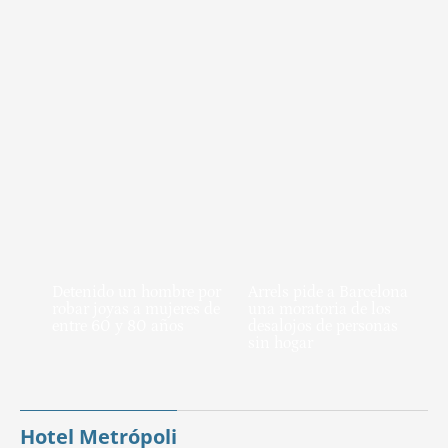
Detenido un hombre por
Arrels pide a Barcelona
robar joyas a mujeres de
una moratoria de los
entre 60 y 80 años
desalojos de personas
sin hogar
Hotel Metrópoli