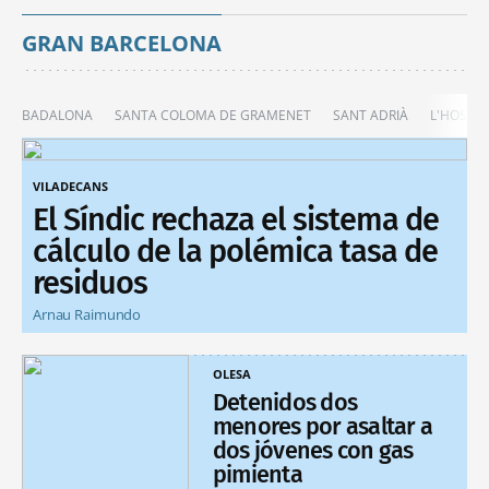
GRAN BARCELONA
BADALONA
SANTA COLOMA DE GRAMENET
SANT ADRIÀ
L'HOSPIT
VILADECANS
El Síndic rechaza el sistema de
cálculo de la polémica tasa de
residuos
Arnau Raimundo
OLESA
Detenidos dos
menores por asaltar a
dos jóvenes con gas
pimienta