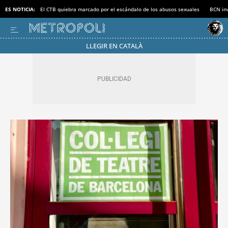
ES NOTICIA:
El CTB quiebra marcado por el escándalo de los abusos sexuales
BCN inv
LLEGIR EN CATALÀ