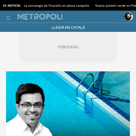
ES NOTICIA:
La estrategia de Pisarello en plena campaña
Nuevo pulmón verde en Po
LLEGIR EN CATALÀ