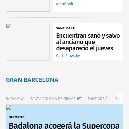
Metrópoli
SANT MARTÍ
Encuentran sano y salvo
al anciano que
desapareció el jueves
Carla Stavraky
GRAN BARCELONA
BADALONA
SANTA COLOMA DE GRAMENET
SANT ADRIÀ
L'HOSPIT
DEPORTES
Badalona acogerá la Supercopa