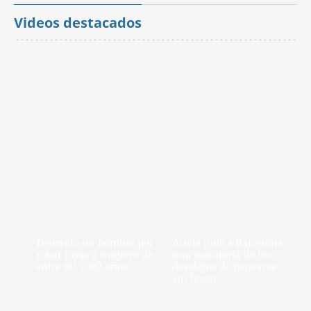
Videos destacados
Detenido un hombre por
Arrels pide a Barcelona
robar joyas a mujeres de
una moratoria de los
entre 60 y 80 años
desalojos de personas
sin hogar