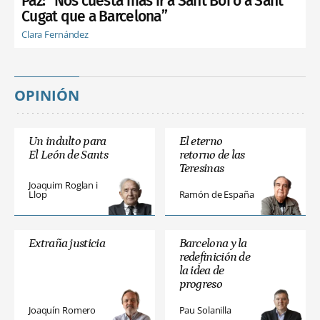
Paz: “Nos cuesta más ir a Sant Boi o a Sant
Cugat que a Barcelona”
Clara Fernández
OPINIÓN
Un indulto para
El eterno
El León de Sants
retorno de las
Teresinas
Joaquim Roglan i
Llop
Ramón de España
Extraña justicia
Barcelona y la
redefinición de
la idea de
progreso
Joaquín Romero
Pau Solanilla