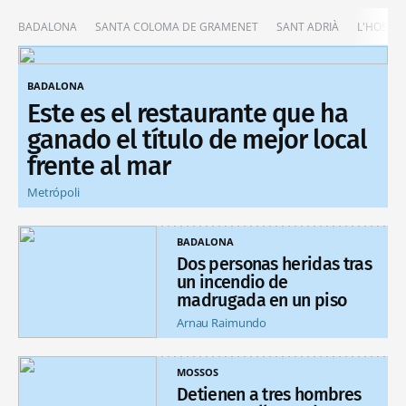
BADALONA
SANTA COLOMA DE GRAMENET
SANT ADRIÀ
L'HOSPIT
BADALONA
Este es el restaurante que ha
ganado el título de mejor local
frente al mar
Metrópoli
BADALONA
Dos personas heridas tras
un incendio de
madrugada en un piso
Arnau Raimundo
MOSSOS
Detienen a tres hombres