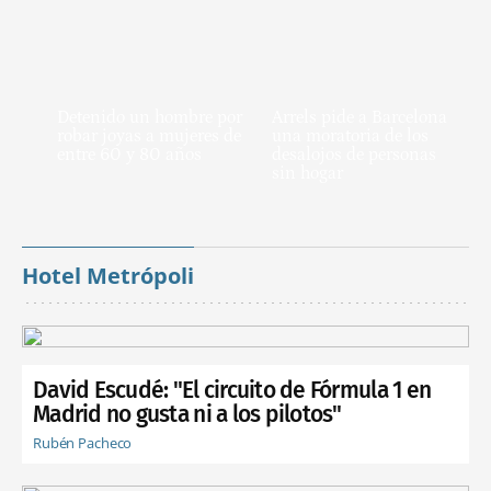
Detenido un hombre por
Arrels pide a Barcelona
robar joyas a mujeres de
una moratoria de los
entre 60 y 80 años
desalojos de personas
sin hogar
Hotel Metrópoli
David Escudé: "El circuito de Fórmula 1 en
Madrid no gusta ni a los pilotos"
Rubén Pacheco