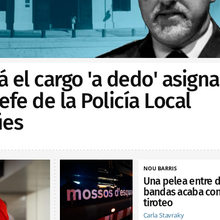
rá el cargo 'a dedo' asign
efe de la Policía Local
ües
NOU BARRIS
Una pelea entre 
bandas acaba con
tiroteo
Carla Stavraky