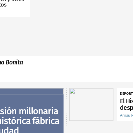
tos
na Bonita
DEPORT
El Hi
desp
sión millonaria
Arnau 
istórica fábrica
iudad