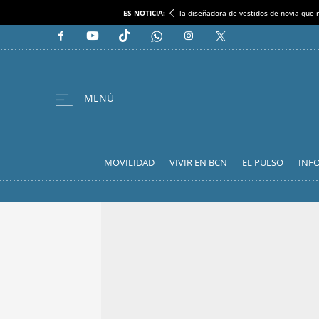
ES NOTICIA:
la diseñadora de vestidos de novia que r
MOVILIDAD
VIVIR EN BCN
EL PULSO
INF