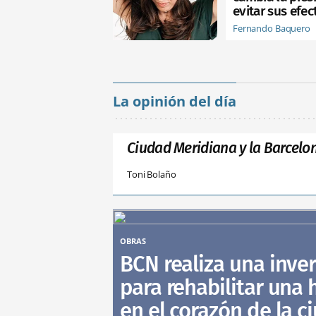
evitar sus efec
Fernando Baquero
La opinión del día
Ciudad Meridiana y la Barcelo
Toni Bolaño
OBRAS
BCN realiza una inver
para rehabilitar una h
en el corazón de la c