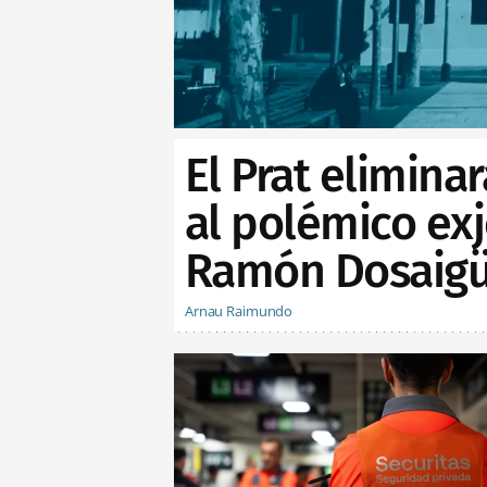
El Prat elimina
al polémico exj
Ramón Dosaig
Arnau Raimundo