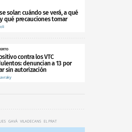
se solar: cuándo se verá, a qué
 y qué precauciones tomar
oli
ERTO
sitivo contra los VTC
dulentos: denuncian a 13 por
r sin autorización
tavraky
UES
GAVÀ
VILADECANS
EL PRAT