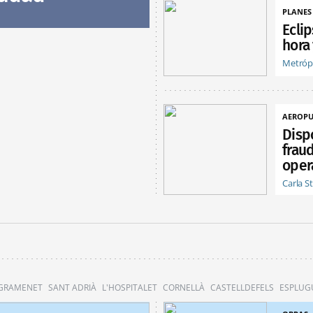
PLANES
Eclip
hora
Metróp
AEROPU
Dispo
frau
opera
Carla S
 GRAMENET
SANT ADRIÀ
L'HOSPITALET
CORNELLÀ
CASTELLDEFELS
ESPLUG