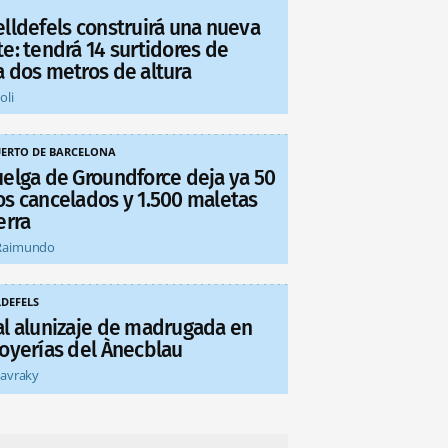
elldefels construirá una nueva
e: tendrá 14 surtidores de
a dos metros de altura
oli
ERTO DE BARCELONA
uelga de Groundforce deja ya 50
os cancelados y 1.500 maletas
erra
Raimundo
LDEFELS
al alunizaje de madrugada en
joyerías del Ànecblau
tavraky