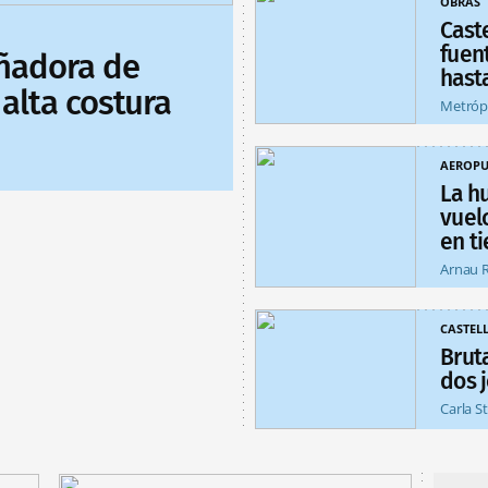
OBRAS
Cast
fuent
eñadora de
hast
alta costura
Metróp
AEROPU
La h
vuel
en ti
Arnau 
CASTEL
Brut
dos 
Carla S