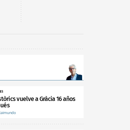
ES
stòrics vuelve a Gràcia 16 años
ués
Raimundo