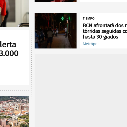
TIEMPO
BCN afrontará dos 
tórridas seguidas c
hasta 30 grados
lerta
Metrópoli
 3.000