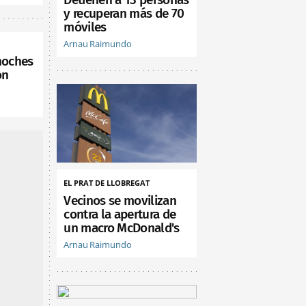
y recuperan más de 70
móviles
Arnau Raimundo
noches
on
EL PRAT DE LLOBREGAT
Vecinos se movilizan
contra la apertura de
un macro McDonald's
Arnau Raimundo