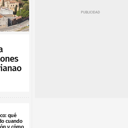
a
lones
rianao
co: qué
ído cuando
ión y cómo