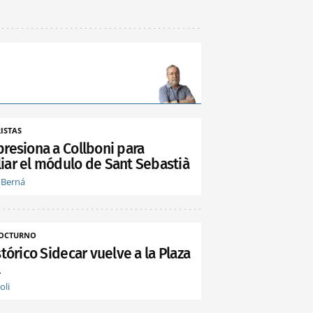
ISTAS
presiona a Collboni para
iar el módulo de Sant Sebastià
 Berná
NOCTURNO
stórico Sidecar vuelve a la Plaza
l
oli