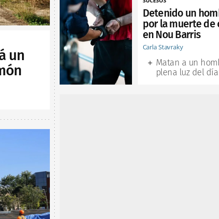
SUCESOS
Detenido un hom
por la muerte de 
en Nou Barris
Carla Stavraky
á un
Matan a un hom
lmón
plena luz del día