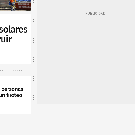
solares
uir
s personas
un tiroteo