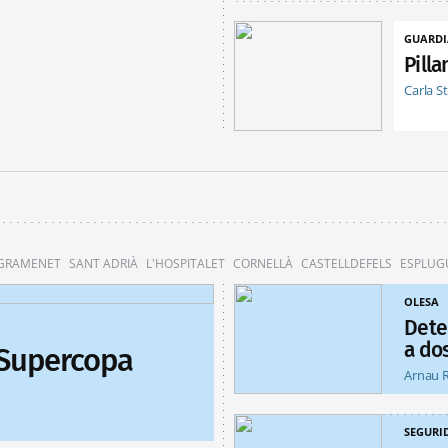
GUARDI
Pill
Carla S
 GRAMENET
SANT ADRIÀ
L'HOSPITALET
CORNELLÀ
CASTELLDEFELS
ESPLUG
OLESA
Dete
a do
 Supercopa
Arnau 
SEGURI