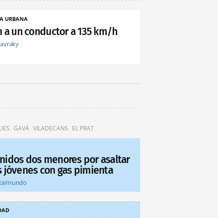
A URBANA
an a un conductor a 135 km/h
tavraky
UES
GAVÀ
VILADECANS
EL PRAT
nidos dos menores por asaltar
s jóvenes con gas pimienta
Raimundo
DAD