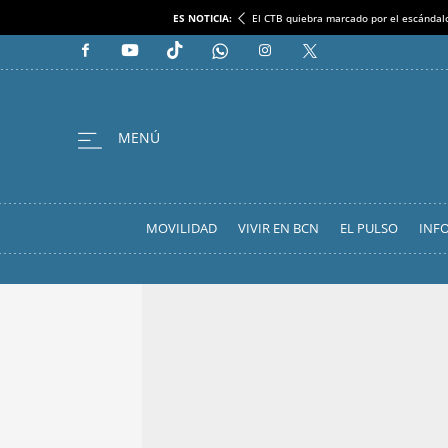
ES NOTICIA:
El CTB quiebra marcado por el escándal
MOVILIDAD
VIVIR EN BCN
EL PULSO
INF