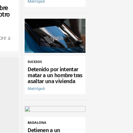
Metrópoli
bre
otro
bre a
SUCESOS
Detenido por intentar
matar a un hombre tras
asaltar una vivienda
Metrópoli
BADALONA
Detienen a un