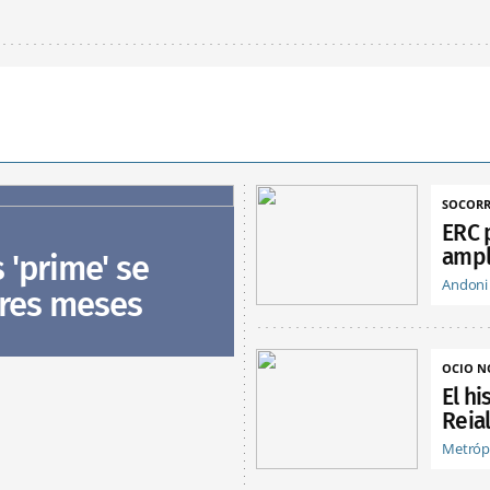
SOCORR
ERC 
ampl
s 'prime' se
Andoni
tres meses
OCIO 
El hi
Reia
Metróp