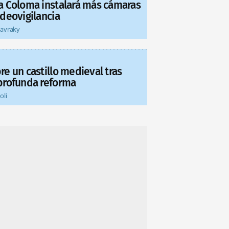
a Coloma instalará más cámaras
ideovigilancia
tavraky
re un castillo medieval tras
profunda reforma
oli