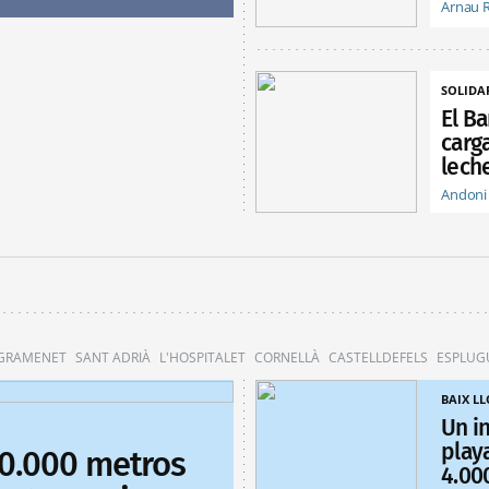
Arnau 
SOLIDA
El B
carg
lech
Andoni
 GRAMENET
SANT ADRIÀ
L'HOSPITALET
CORNELLÀ
CASTELLDEFELS
ESPLUG
BAIX L
Un i
play
70.000 metros
4.00