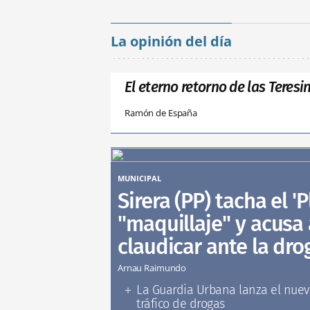
La opinión del día
El eterno retorno de las Teresi
Ramón de España
MUNICIPAL
Sirera (PP) tacha el '
"maquillaje" y acusa 
claudicar ante la dr
Arnau Raimundo
La Guardia Urbana lanza el nuevo
tráfico de drogas