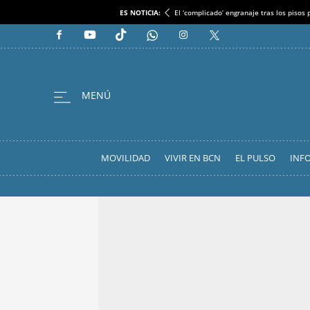
ES NOTICIA:
El ‘complicado’ engranaje tras los pisos
MOVILIDAD
VIVIR EN BCN
EL PULSO
INF