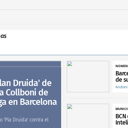
nas
NOMEN
Barc
de su
Plan Druida' de
Andoni
a Collboni de
oga en Barcelona
MUNICI
BCN 
 'Pla Druida' contra el
Intel