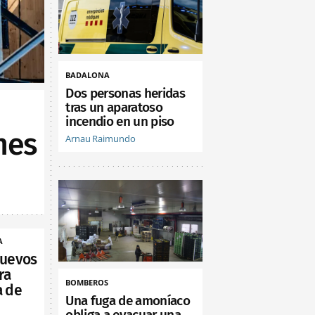
BADALONA
Dos personas heridas
tras un aparatoso
incendio en un piso
nes
Arnau Raimundo
A
nuevos
ra
BOMBEROS
a de
Una fuga de amoníaco
obliga a evacuar una