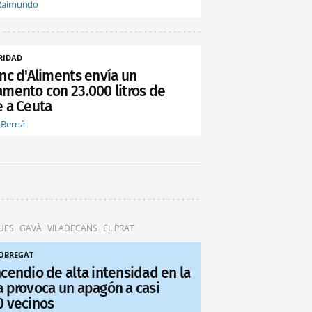
Raimundo
RIDAD
anc d'Aliments envía un
amento con 23.000 litros de
e a Ceuta
 Berná
UES
GAVÀ
VILADECANS
EL PRAT
LOBREGAT
ncendio de alta intensidad en la
a provoca un apagón a casi
0 vecinos