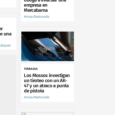
empresa en
Mercabarna
Arnau Raimundo
er
de una
Vázquez
TERRASSA
Los Mossos investigan
un tiroteo con un AK-
47 y un atraco a punta
de pistola
Arnau Raimundo