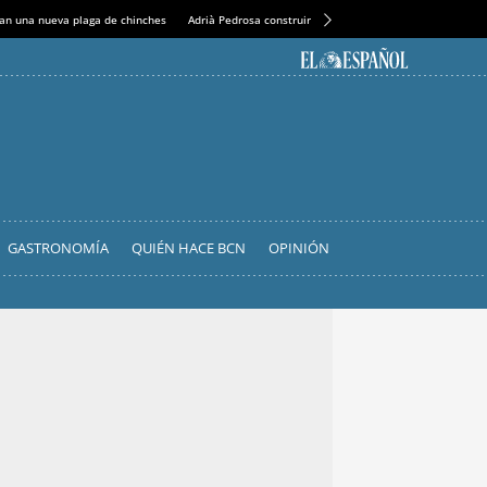
an una nueva plaga de chinches
Adrià Pedrosa construirá la nueva residencia en el Casin
GASTRONOMÍA
QUIÉN HACE BCN
OPINIÓN