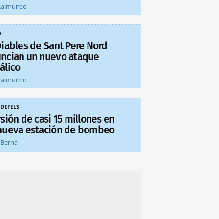
Raimundo
A
Diables de Sant Pere Nord
ncian un nuevo ataque
álico
Raimundo
LDEFELS
sión de casi 15 millones en
nueva estación de bombeo
 Berná