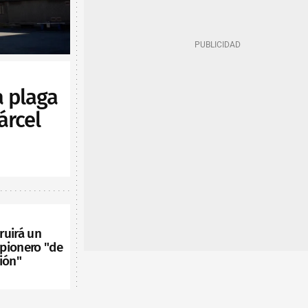
 plaga
árcel
ruirá un
pionero "de
ión"