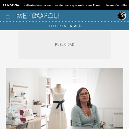
ES NOTICIA:
la diseñadora de vestidos de novia que resiste en Tiana
Inversión millon
LLEGIR EN CATALÀ