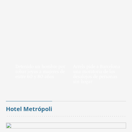
Detenido un hombre por
Arrels pide a Barcelona
robar joyas a mujeres de
una moratoria de los
entre 60 y 80 años
desalojos de personas
sin hogar
Hotel Metrópoli