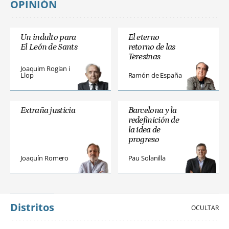
OPINIÓN
Un indulto para
El eterno
El León de Sants
retorno de las
Teresinas
Joaquim Roglan i
Llop
Ramón de España
Extraña justicia
Barcelona y la
redefinición de
la idea de
progreso
Joaquín Romero
Pau Solanilla
Distritos