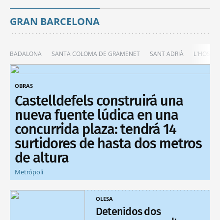
GRAN BARCELONA
BADALONA
SANTA COLOMA DE GRAMENET
SANT ADRIÀ
L'HOSPIT
OBRAS
Castelldefels construirá una
nueva fuente lúdica en una
concurrida plaza: tendrá 14
surtidores de hasta dos metros
de altura
Metrópoli
OLESA
Detenidos dos