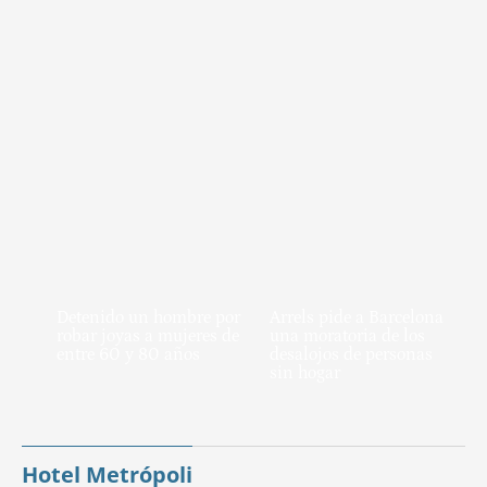
Detenido un hombre por
Arrels pide a Barcelona
robar joyas a mujeres de
una moratoria de los
entre 60 y 80 años
desalojos de personas
sin hogar
Hotel Metrópoli