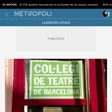
ES NOTICIA:
El CTB quiebra marcado por el escándalo de los abusos sexuales
BCN inv
LLEGIR EN CATALÀ