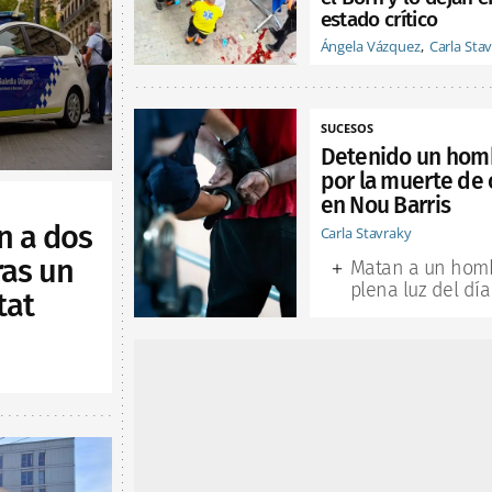
estado crítico
Ángela Vázquez
Carla Sta
SUCESOS
Detenido un hom
por la muerte de 
en Nou Barris
n a dos
Carla Stavraky
ras un
Matan a un hom
plena luz del día
tat