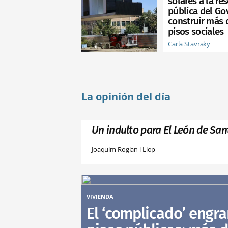
solares a la re
pública del Go
construir más 
pisos sociales
Carla Stavraky
La opinión del día
Un indulto para El León de San
Joaquim Roglan i Llop
VIVIENDA
El ‘complicado’ engra