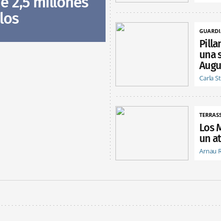
e 2,5 millones
los
GUARDI
Pill
una 
Augu
Carla S
TERRAS
Los 
un at
Arnau 