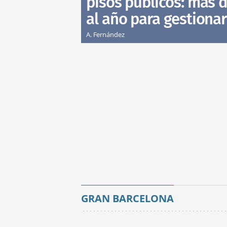
pisos públicos: más d
al año para gestionar
A. Fernández
GRAN BARCELONA