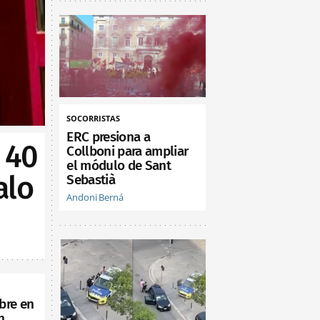
SOCORRISTAS
ERC presiona a
 40
Collboni para ampliar
el módulo de Sant
alo
Sebastià
Andoni Berná
bre en
n