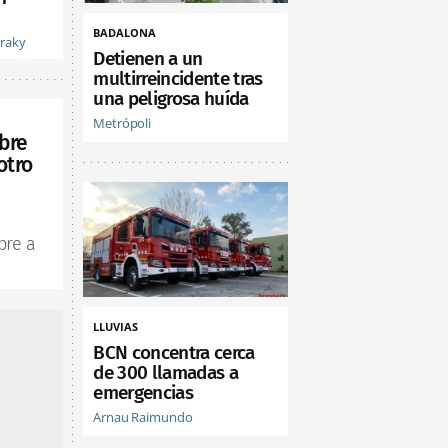
BADALONA
vraky
Detienen a un
multirreincidente tras
una peligrosa huída
Metrópoli
bre
otro
bre a
LLUVIAS
BCN concentra cerca
de 300 llamadas a
emergencias
Arnau Raimundo