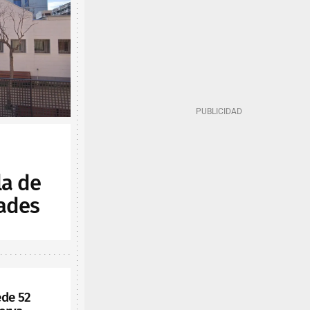
la de
ades
ede 52