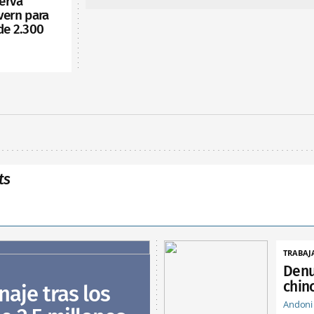
serva
vern para
de 2.300
ts
TRABAJ
Denu
chin
naje tras los
Andoni