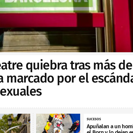
Teatre quiebra tras más de
ia marcado por el escánd
sexuales
SUCESOS
Apuñalan a un hom
el Born y lo dejan e