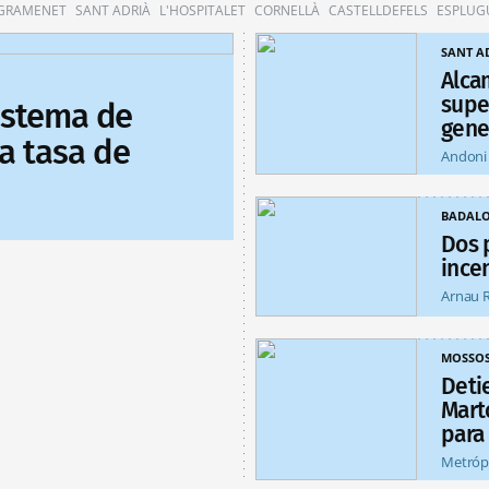
 GRAMENET
SANT ADRIÀ
L'HOSPITALET
CORNELLÀ
CASTELLDEFELS
ESPLUG
SANT A
Alca
supe
sistema de
gene
a tasa de
Andoni
BADAL
Dos 
ince
Arnau 
MOSSO
Deti
Mart
para
Metróp