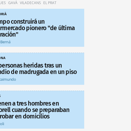
UES
GAVÀ
VILADECANS
EL PRAT
DRIÀ
mpo construirá un
rmercado pionero "de última
ración"
 Berná
ONA
personas heridas tras un
ndio de madrugada en un piso
Raimundo
S
enen a tres hombres en
orell cuando se preparaban
 robar en domicilios
oli