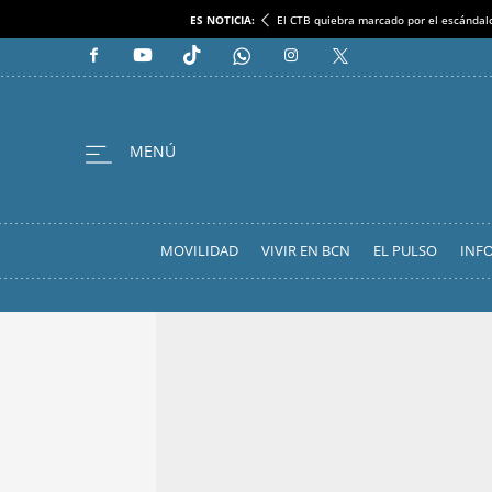
ES NOTICIA:
El CTB quiebra marcado por el escándal
MOVILIDAD
VIVIR EN BCN
EL PULSO
INF