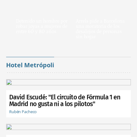
Detenido un hombre por
Arrels pide a Barcelona
robar joyas a mujeres de
una moratoria de los
entre 60 y 80 años
desalojos de personas
sin hogar
Hotel Metrópoli
David Escudé: "El circuito de Fórmula 1 en
Madrid no gusta ni a los pilotos"
Rubén Pacheco