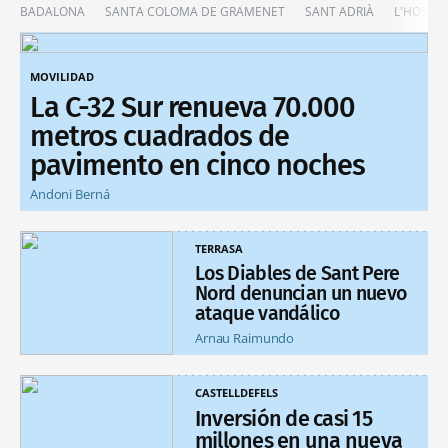
BADALONA
SANTA COLOMA DE GRAMENET
SANT ADRIÀ
L'HOSPIT
MOVILIDAD
La C-32 Sur renueva 70.000
metros cuadrados de
pavimento en cinco noches
Andoni Berná
TERRASA
Los Diables de Sant Pere
Nord denuncian un nuevo
ataque vandálico
Arnau Raimundo
CASTELLDEFELS
Inversión de casi 15
millones en una nueva