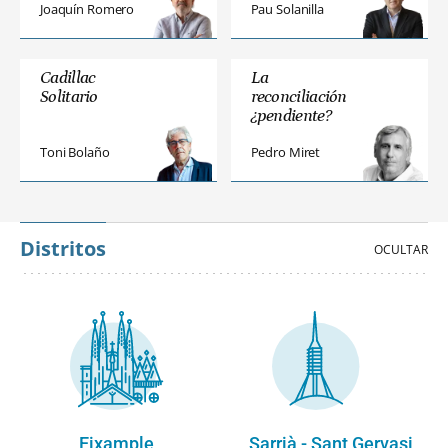
Joaquín Romero
Pau Solanilla
Cadillac
La
Solitario
reconciliación
¿pendiente?
Toni Bolaño
Pedro Miret
Distritos
Eixample
Sarrià - Sant Gervasi