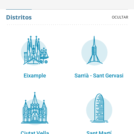
Distritos
Eixample
Sarrià - Sant Gervasi
Ciutat Vella
Sant Martí