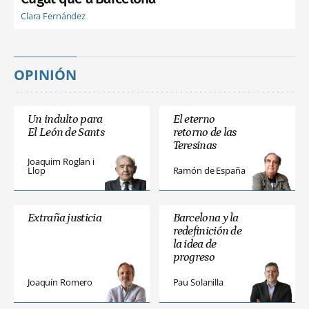
Clara Fernández
OPINIÓN
Un indulto para
El eterno
El León de Sants
retorno de las
Teresinas
Joaquim Roglan i
Llop
Ramón de España
Extraña justicia
Barcelona y la
redefinición de
la idea de
progreso
Joaquín Romero
Pau Solanilla