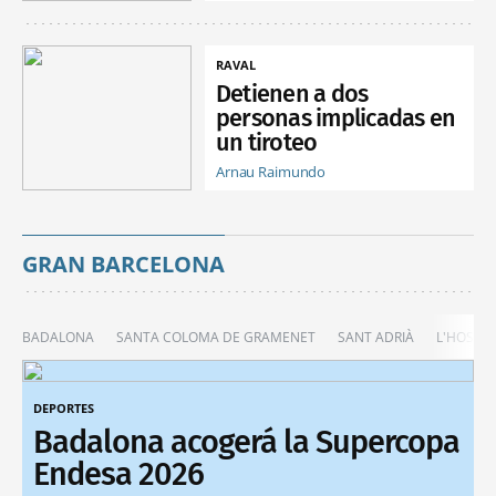
RAVAL
Detienen a dos
personas implicadas en
un tiroteo
Arnau Raimundo
GRAN BARCELONA
BADALONA
SANTA COLOMA DE GRAMENET
SANT ADRIÀ
L'HOSPIT
DEPORTES
Badalona acogerá la Supercopa
Endesa 2026