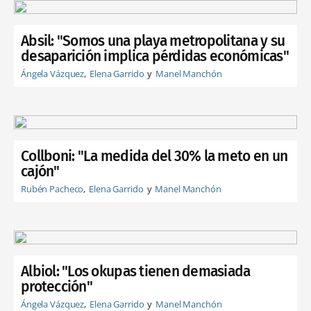
Absil: "Somos una playa metropolitana y su
desaparición implica pérdidas económicas"
Ángela Vázquez
Elena Garrido
Manel Manchón
Collboni: "La medida del 30% la meto en un
cajón"
Rubén Pacheco
Elena Garrido
Manel Manchón
Albiol: "Los okupas tienen demasiada
protección"
Ángela Vázquez
Elena Garrido
Manel Manchón