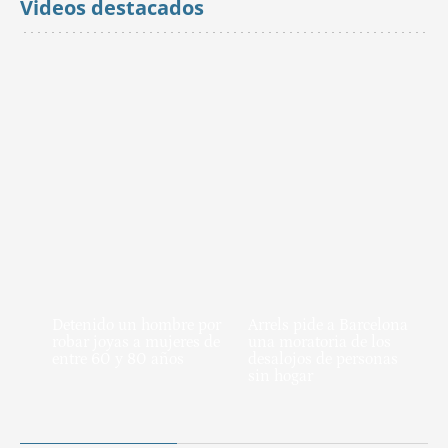
Videos destacados
Detenido un hombre por
Arrels pide a Barcelona
robar joyas a mujeres de
una moratoria de los
entre 60 y 80 años
desalojos de personas
sin hogar