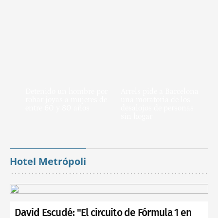
Detenido un hombre por
Arrels pide a Barcelona
robar joyas a mujeres de
una moratoria de los
entre 60 y 80 años
desalojos de personas
sin hogar
Hotel Metrópoli
David Escudé: "El circuito de Fórmula 1 en