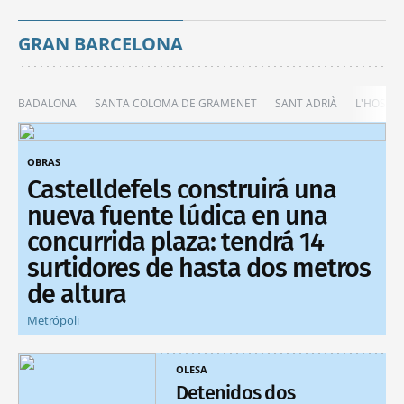
GRAN BARCELONA
BADALONA
SANTA COLOMA DE GRAMENET
SANT ADRIÀ
L'HOSPIT
OBRAS
Castelldefels construirá una
nueva fuente lúdica en una
concurrida plaza: tendrá 14
surtidores de hasta dos metros
de altura
Metrópoli
OLESA
Detenidos dos