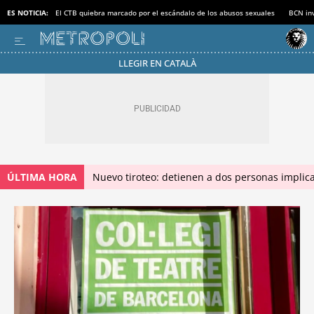
ES NOTICIA:
El CTB quiebra marcado por el escándalo de los abusos sexuales
BCN inv
LLEGIR EN CATALÀ
ÚLTIMA HORA
Nuevo tiroteo: detienen a dos personas implica