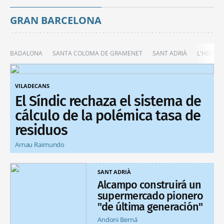
GRAN BARCELONA
BADALONA
SANTA COLOMA DE GRAMENET
SANT ADRIÀ
L'HOSPIT
VILADECANS
El Síndic rechaza el sistema de
cálculo de la polémica tasa de
residuos
Arnau Raimundo
SANT ADRIÀ
Alcampo construirá un
supermercado pionero
"de última generación"
Andoni Berná