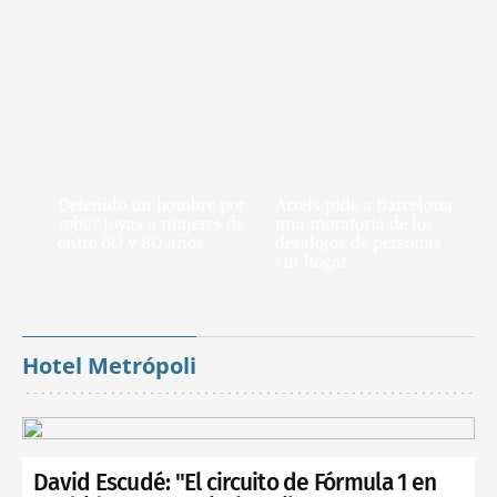
Detenido un hombre por
Arrels pide a Barcelona
robar joyas a mujeres de
una moratoria de los
entre 60 y 80 años
desalojos de personas
sin hogar
Hotel Metrópoli
David Escudé: "El circuito de Fórmula 1 en