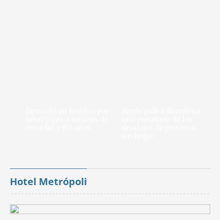
Detenido un hombre por
Arrels pide a Barcelona
robar joyas a mujeres de
una moratoria de los
entre 60 y 80 años
desalojos de personas
sin hogar
Hotel Metrópoli