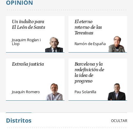
OPINIÓN
Un indulto para
El eterno
El León de Sants
retorno de las
Teresinas
Joaquim Roglan i
Llop
Ramón de España
Extraña justicia
Barcelona y la
redefinición de
la idea de
progreso
Joaquín Romero
Pau Solanilla
Distritos