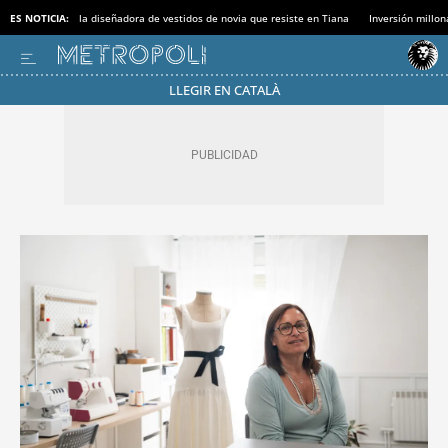
ES NOTICIA:
la diseñadora de vestidos de novia que resiste en Tiana
Inversión millon
LLEGIR EN CATALÀ