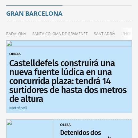
GRAN BARCELONA
BADALONA
SANTA COLOMA DE GRAMENET
SANT ADRIÀ
L'HOSPIT
OBRAS
Castelldefels construirá una
nueva fuente lúdica en una
concurrida plaza: tendrá 14
surtidores de hasta dos metros
de altura
Metrópoli
OLESA
Detenidos dos