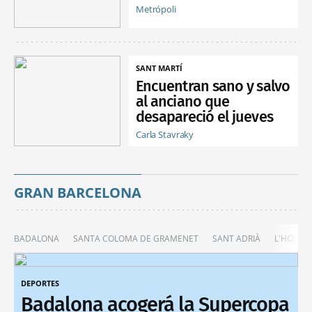
Metrópoli
SANT MARTÍ
Encuentran sano y salvo
al anciano que
desapareció el jueves
Carla Stavraky
GRAN BARCELONA
BADALONA
SANTA COLOMA DE GRAMENET
SANT ADRIÀ
L'HOSPIT
DEPORTES
Badalona acogerá la Supercopa