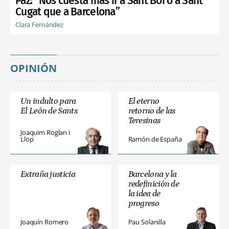
Paz: “Nos cuesta más ir a Sant Boi o a Sant
Cugat que a Barcelona”
Clara Fernández
OPINIÓN
Un indulto para
El eterno
El León de Sants
retorno de las
Teresinas
Joaquim Roglan i
Llop
Ramón de España
Extraña justicia
Barcelona y la
redefinición de
la idea de
progreso
Joaquín Romero
Pau Solanilla