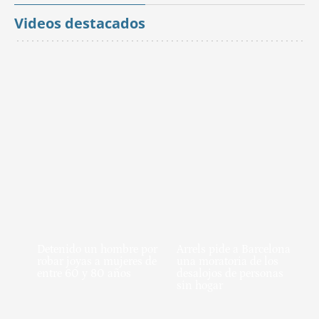
Videos destacados
Detenido un hombre por
Arrels pide a Barcelona
robar joyas a mujeres de
una moratoria de los
entre 60 y 80 años
desalojos de personas
sin hogar