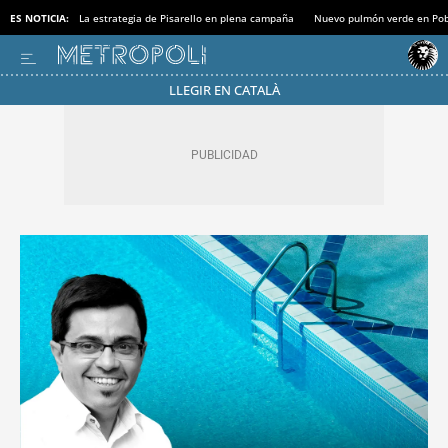
ES NOTICIA:
La estrategia de Pisarello en plena campaña
Nuevo pulmón verde en Po
LLEGIR EN CATALÀ