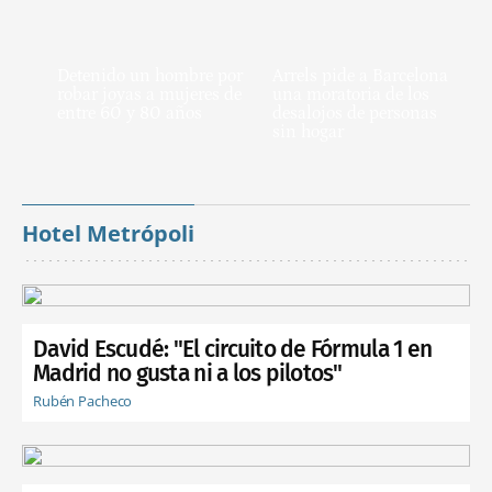
Detenido un hombre por
Arrels pide a Barcelona
robar joyas a mujeres de
una moratoria de los
entre 60 y 80 años
desalojos de personas
sin hogar
Hotel Metrópoli
David Escudé: "El circuito de Fórmula 1 en
Madrid no gusta ni a los pilotos"
Rubén Pacheco