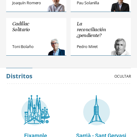
Joaquín Romero
Pau Solanilla
Cadillac
La
Solitario
reconciliación
¿pendiente?
Toni Bolaño
Pedro Miret
Distritos
Eixample
Sarrià - Sant Gervasi