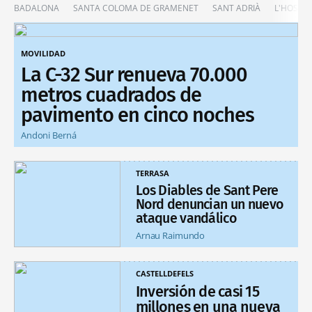
BADALONA
SANTA COLOMA DE GRAMENET
SANT ADRIÀ
L'HOSPIT
MOVILIDAD
La C-32 Sur renueva 70.000
metros cuadrados de
pavimento en cinco noches
Andoni Berná
TERRASA
Los Diables de Sant Pere
Nord denuncian un nuevo
ataque vandálico
Arnau Raimundo
CASTELLDEFELS
Inversión de casi 15
millones en una nueva