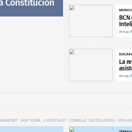
a Constitución
MUNICI
BCN 
Intel
Arnau 
DISCAP
La r
asist
Arnau 
 GRAMENET
SANT ADRIÀ
L'HOSPITALET
CORNELLÀ
CASTELLDEFELS
ESPLUG
TERRAS