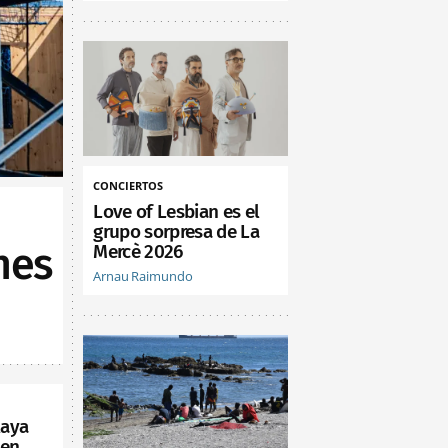
CONCIERTOS
Love of Lesbian es el
grupo sorpresa de La
nes
Mercè 2026
Arnau Raimundo
laya
 en