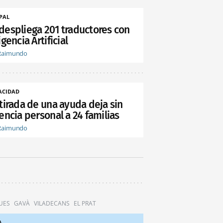
PAL
despliega 201 traductores con
igencia Artificial
Raimundo
ACIDAD
etirada de una ayuda deja sin
encia personal a 24 familias
Raimundo
UES
GAVÀ
VILADECANS
EL PRAT
A