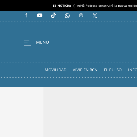
ES NOTICIA:
Adrià Pedrosa construirá la nueva reside
MOVILIDAD
VIVIR EN BCN
EL PULSO
INF