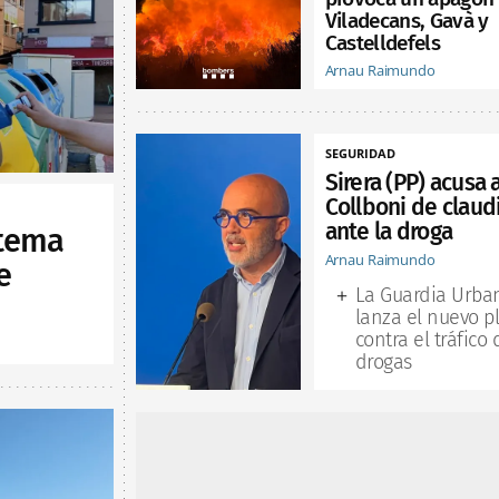
Viladecans, Gavà y
Castelldefels
Arnau Raimundo
SEGURIDAD
Sirera (PP) acusa 
Collboni de claud
ante la droga
stema
Arnau Raimundo
e
La Guardia Urba
lanza el nuevo p
contra el tráfico 
drogas