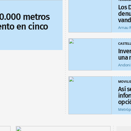
Los 
denu
70.000 metros
vand
nto en cinco
Arnau 
CASTEL
Inver
una 
Andoni
MOVILI
Así s
info
opci
Metróp