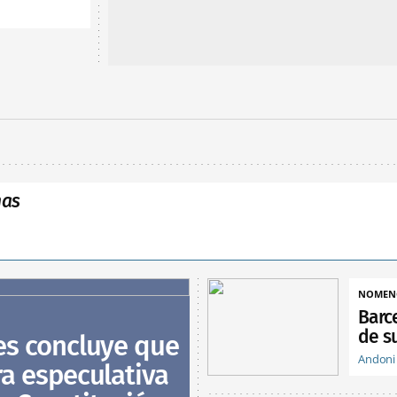
nas
NOMEN
Barc
de su
ies concluye que
Andoni
ra especulativa