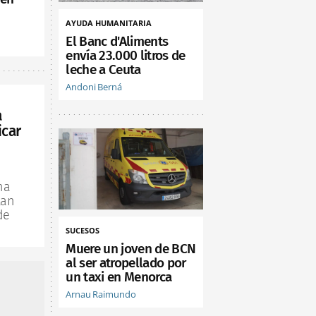
AYUDA HUMANITARIA
El Banc d'Aliments
envía 23.000 litros de
leche a Ceuta
Andoni Berná
a
icar
na
lan
de
SUCESOS
Muere un joven de BCN
al ser atropellado por
un taxi en Menorca
Arnau Raimundo