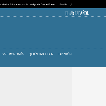
celados 15 vuelos por la huelga de Groundforce
Estalla la 'guerra' en Honest Greens
L
GASTRONOMÍA
QUIÉN HACE BCN
OPINIÓN