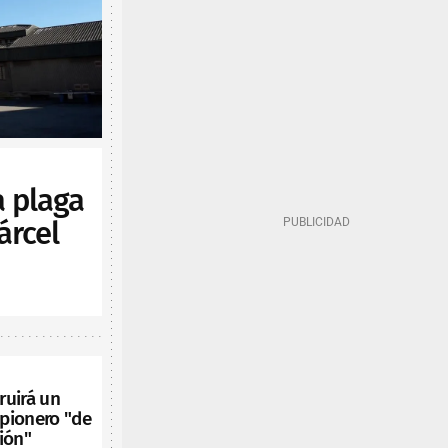
 plaga
árcel
ruirá un
pionero "de
ión"