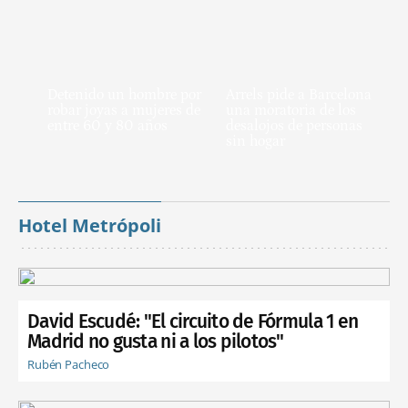
Detenido un hombre por
Arrels pide a Barcelona
robar joyas a mujeres de
una moratoria de los
entre 60 y 80 años
desalojos de personas
sin hogar
Hotel Metrópoli
David Escudé: "El circuito de Fórmula 1 en
Madrid no gusta ni a los pilotos"
Rubén Pacheco