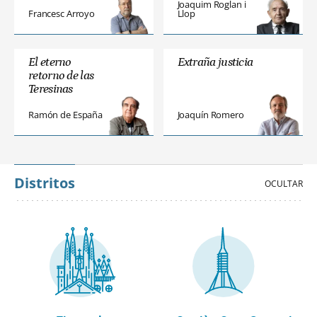
Joaquim Roglan i
Francesc Arroyo
Llop
El eterno
Extraña justicia
retorno de las
Teresinas
Ramón de España
Joaquín Romero
Distritos