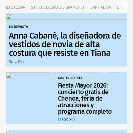
BADALONA
SANTA COLOMA DE GRAMENET
SANT ADRIÀ
L'HOSPIT
ENTREVISTA
Anna Cabané, la diseñadora de
vestidos de novia de alta
costura que resiste en Tiana
Sofía Díaz
CASTELLDEFELS
Fiesta Mayor 2026:
concierto gratis de
Chenoa, feria de
atracciones y
programa completo
Metrópoli