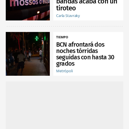
bandas acaba con un
tiroteo
Carla Stavraky
TIEMPO
BCN afrontará dos
noches tórridas
seguidas con hasta 30
grados
Metrópoli