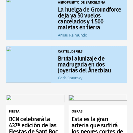
AEROPUERTO DE BARCELONA
La huelga de Groundforce
deja ya 50 vuelos
cancelados y 1.500
maletas en tierra
Arnau Raimundo
CASTELLDEFELS
Brutal alunizaje de
madrugada en dos
joyerías del Ànecblau
Carla Stavraky
FIESTA
OBRAS
BCN celebrará la
Esta es la gran
437ª edición de las
arteria que sufrirá
Fiestas de Sant Roc
los peores cortes de