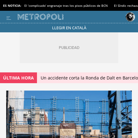
ES NOTICIA:
El ‘complicado’ engranaje tras los pisos públicos de BCN
El Síndic recha
LLEGIR EN CATALÀ
ÚLTIMA HORA
Un accidente corta la Ronda de Dalt en Barcel