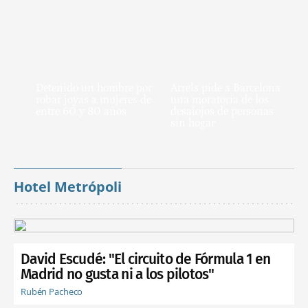
Detenido un hombre por
Arrels pide a Barcelona
robar joyas a mujeres de
una moratoria de los
entre 60 y 80 años
desalojos de personas
sin hogar
Hotel Metrópoli
David Escudé: "El circuito de Fórmula 1 en
Madrid no gusta ni a los pilotos"
Rubén Pacheco