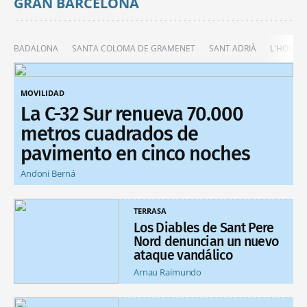
GRAN BARCELONA
BADALONA
SANTA COLOMA DE GRAMENET
SANT ADRIÀ
L'HOSPIT
MOVILIDAD
La C-32 Sur renueva 70.000
metros cuadrados de
pavimento en cinco noches
Andoni Berná
TERRASA
Los Diables de Sant Pere
Nord denuncian un nuevo
ataque vandálico
Arnau Raimundo