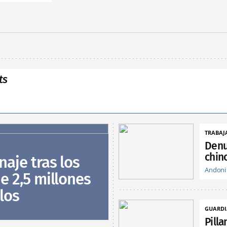
ts
TRABAJ
Denu
chin
naje tras los
Andoni
e 2,5 millones
los
GUARDI
Pill