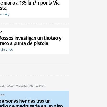
semana a 135 km/h por la Via
sta
tavraky
SA
Mossos investigan un tiroteo y
raco a punta de pistola
Raimundo
UES
GAVÀ
VILADECANS
EL PRAT
ONA
personas heridas tras un
ndio de madrugada en un piso