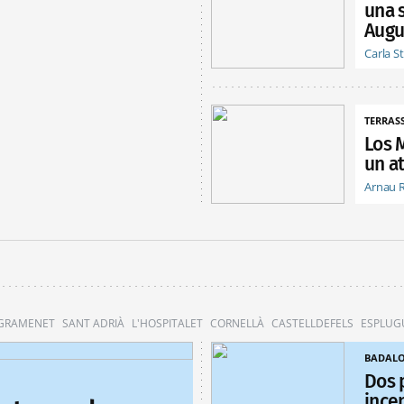
una 
Augu
Carla S
TERRAS
Los 
un at
Arnau 
 GRAMENET
SANT ADRIÀ
L'HOSPITALET
CORNELLÀ
CASTELLDEFELS
ESPLUG
BADAL
Dos 
ince