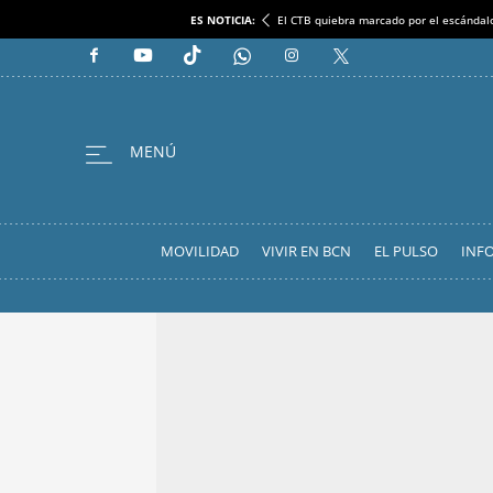
ES NOTICIA:
El CTB quiebra marcado por el escándal
MOVILIDAD
VIVIR EN BCN
EL PULSO
INF