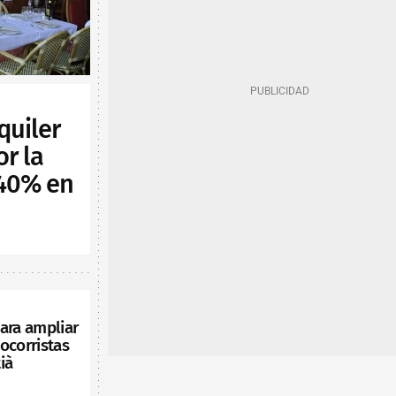
quiler
or la
 40% en
ara ampliar
ocorristas
ià