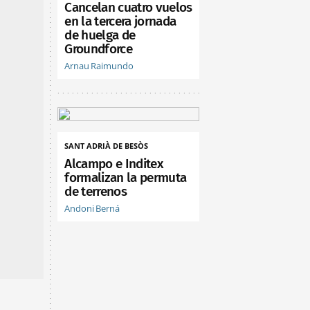
Cancelan cuatro vuelos
en la tercera jornada
de huelga de
Groundforce
Arnau Raimundo
SANT ADRIÀ DE BESÒS
Alcampo e Inditex
formalizan la permuta
de terrenos
Andoni Berná