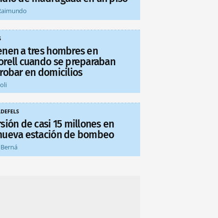
Raimundo
S
enen a tres hombres en
orell cuando se preparaban
 robar en domicilios
oli
LDEFELS
sión de casi 15 millones en
nueva estación de bombeo
 Berná