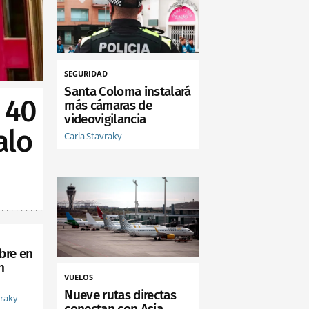
SEGURIDAD
Santa Coloma instalará
 40
más cámaras de
videovigilancia
alo
Carla Stavraky
bre en
n
VUELOS
Nueve rutas directas
vraky
conectan con Asia