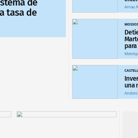
sistema de
Arnau 
a tasa de
MOSSO
Deti
Mart
para
Metróp
CASTEL
Inver
una 
Andoni