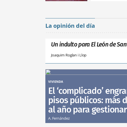
La opinión del día
Un indulto para El León de San
Joaquim Roglan i Llop
VIVIENDA
El ‘complicado’ engra
pisos públicos: más d
al año para gestionar
A. Fernández