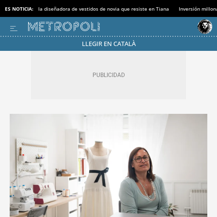
ES NOTICIA:
la diseñadora de vestidos de novia que resiste en Tiana
Inversión millon
LLEGIR EN CATALÀ