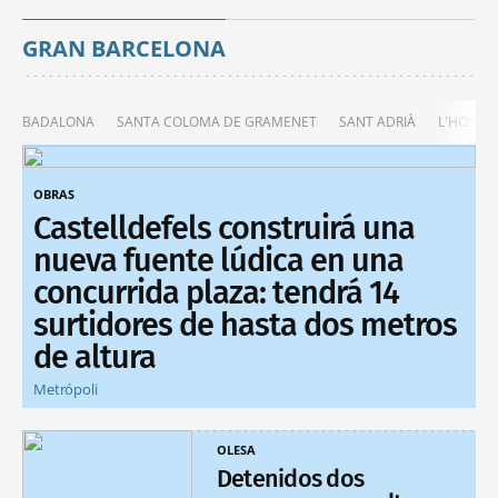
GRAN BARCELONA
BADALONA
SANTA COLOMA DE GRAMENET
SANT ADRIÀ
L'HOSPIT
OBRAS
Castelldefels construirá una
nueva fuente lúdica en una
concurrida plaza: tendrá 14
surtidores de hasta dos metros
de altura
Metrópoli
OLESA
Detenidos dos