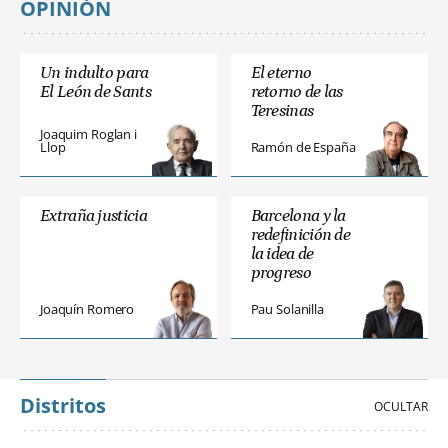
OPINIÓN
Un indulto para
El eterno
El León de Sants
retorno de las
Teresinas
Joaquim Roglan i
Llop
Ramón de España
Extraña justicia
Barcelona y la
redefinición de
la idea de
progreso
Joaquín Romero
Pau Solanilla
Distritos