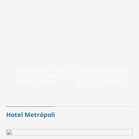
Detenido un hombre por
Arrels pide a Barcelona
robar joyas a mujeres de
una moratoria de los
entre 60 y 80 años
desalojos de personas
sin hogar
Hotel Metrópoli