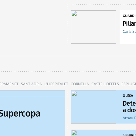
GUARDI
Pill
Carla S
 GRAMENET
SANT ADRIÀ
L'HOSPITALET
CORNELLÀ
CASTELLDEFELS
ESPLUG
OLESA
Dete
a do
 Supercopa
Arnau 
SEGURI