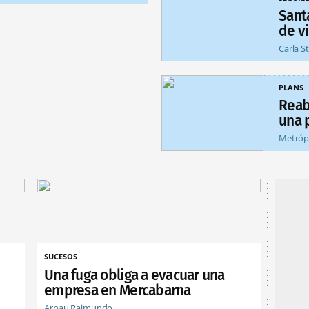
Sant
de v
Carla S
PLANS
Reab
una 
Metróp
SUCESOS
Una fuga obliga a evacuar una
empresa en Mercabarna
Arnau Raimundo