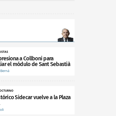
ISTAS
presiona a Collboni para
iar el módulo de Sant Sebastià
 Berná
NOCTURNO
stórico Sidecar vuelve a la Plaza
l
oli