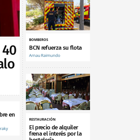
BOMBEROS
 40
BCN refuerza su flota
Arnau Raimundo
alo
bre en
RESTAURACIÓN
El precio de alquiler
vraky
frena el interés por la
hostelería