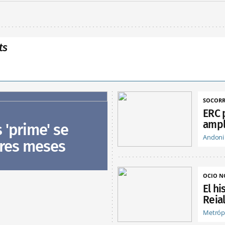
ts
SOCORR
ERC 
ampl
s 'prime' se
Andoni
tres meses
OCIO 
El hi
Reia
Metróp