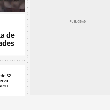
la de
ades
ede 52
serva
vern