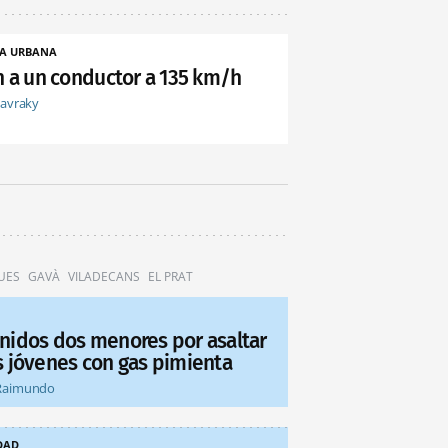
A URBANA
an a un conductor a 135 km/h
tavraky
UES
GAVÀ
VILADECANS
EL PRAT
nidos dos menores por asaltar
s jóvenes con gas pimienta
Raimundo
DAD