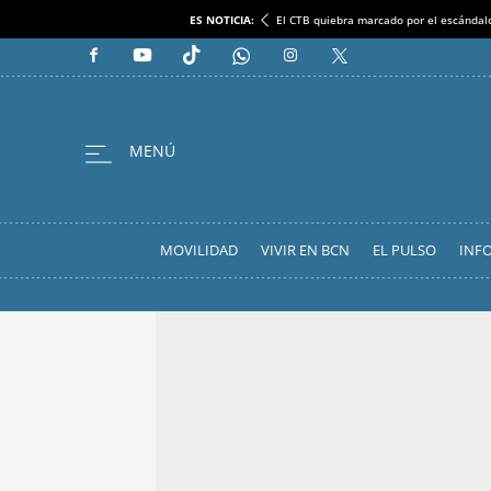
ES NOTICIA:
El CTB quiebra marcado por el escándal
MOVILIDAD
VIVIR EN BCN
EL PULSO
INF