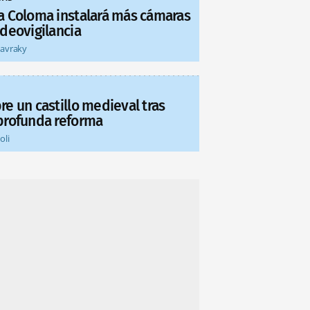
a Coloma instalará más cámaras
ideovigilancia
tavraky
re un castillo medieval tras
profunda reforma
oli