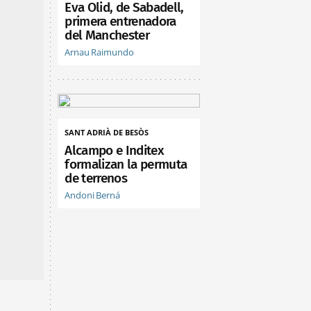
Eva Olid, de Sabadell,
primera entrenadora
del Manchester
Arnau Raimundo
SANT ADRIÀ DE BESÒS
Alcampo e Inditex
formalizan la permuta
de terrenos
Andoni Berná