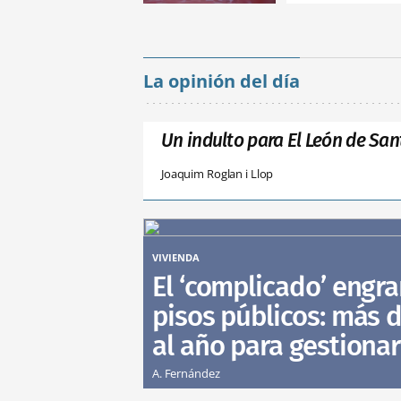
La opinión del día
Un indulto para El León de San
Joaquim Roglan i Llop
VIVIENDA
El ‘complicado’ engra
pisos públicos: más d
al año para gestionar
A. Fernández