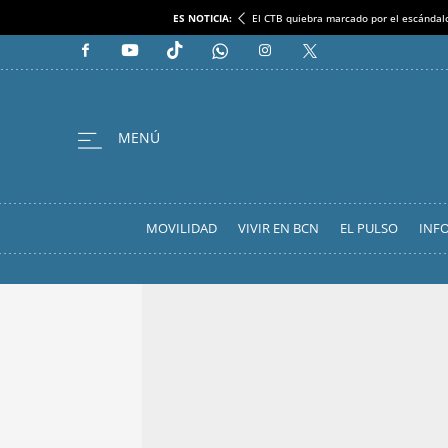
ES NOTICIA:
El CTB quiebra marcado por el escándal
MOVILIDAD
VIVIR EN BCN
EL PULSO
INF