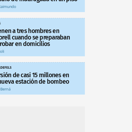
Raimundo
S
enen a tres hombres en
orell cuando se preparaban
 robar en domicilios
oli
LDEFELS
sión de casi 15 millones en
nueva estación de bombeo
 Berná