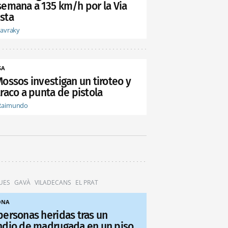
semana a 135 km/h por la Via
sta
tavraky
SA
Mossos investigan un tiroteo y
raco a punta de pistola
Raimundo
UES
GAVÀ
VILADECANS
EL PRAT
ONA
personas heridas tras un
ndio de madrugada en un piso