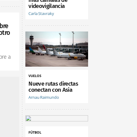
videovigilancia
Carla Stavraky
bre
otro
bre a
VUELOS
Nueve rutas directas
conectan con Asia
Arnau Raimundo
FÚTBOL