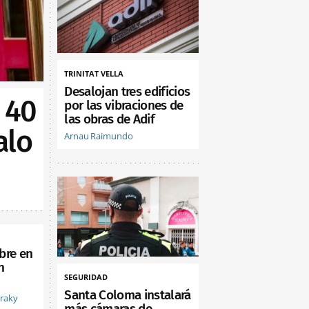
TRINITAT VELLA
Desalojan tres edificios
 40
por las vibraciones de
las obras de Adif
alo
Arnau Raimundo
bre en
n
SEGURIDAD
Santa Coloma instalará
vraky
más cámaras de