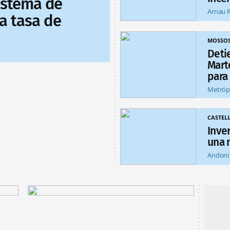
sistema de
Arnau 
a tasa de
MOSSO
Deti
Mart
para
Metróp
CASTEL
Inver
una 
Andoni