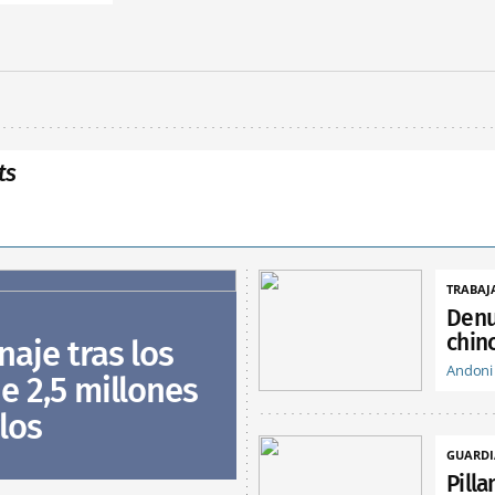
ts
TRABAJ
Denu
chin
naje tras los
Andoni
e 2,5 millones
los
GUARDI
Pill