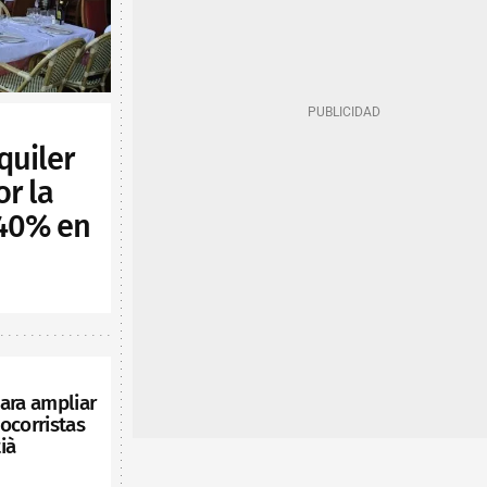
quiler
or la
 40% en
ara ampliar
ocorristas
ià