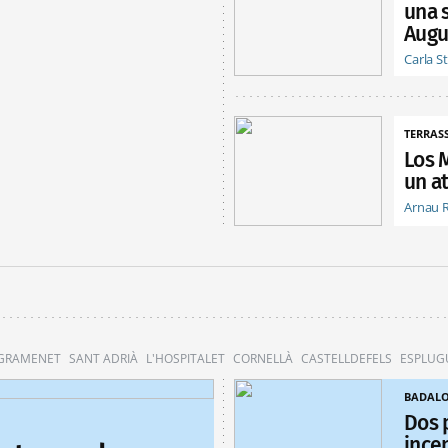
una 
Augu
Carla S
TERRAS
Los 
un at
Arnau 
 GRAMENET
SANT ADRIÀ
L'HOSPITALET
CORNELLÀ
CASTELLDEFELS
ESPLUG
BADAL
Dos 
ince