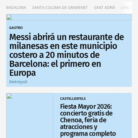
BADALONA
SANTA COLOMA DE GRAMENET
SANT ADRIÀ
L'HOSPIT
GASTRO
Messi abrirá un restaurante de
milanesas en este municipio
costero a 20 minutos de
Barcelona: el primero en
Europa
Metrópoli
CASTELLDEFELS
Fiesta Mayor 2026:
concierto gratis de
Chenoa, feria de
atracciones y
programa completo