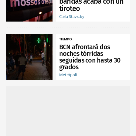
bandas acaba con un
tiroteo
Carla Stavraky
TIEMPO
BCN afrontará dos
noches tórridas
seguidas con hasta 30
grados
Metrópoli