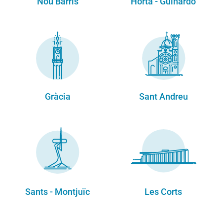
Nou Barris
Horta - Guinardó
Gràcia
Sant Andreu
Sants - Montjuïc
Les Corts