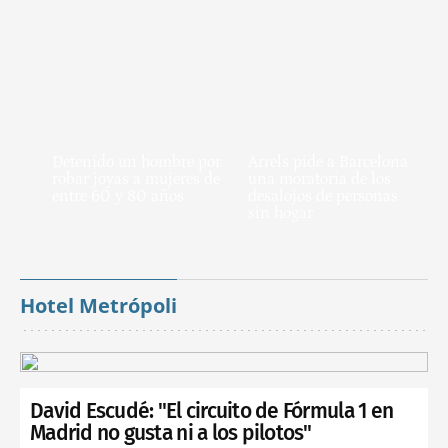
Detenido un hombre por
Arrels pide a Barcelona
robar joyas a mujeres de
una moratoria de los
entre 60 y 80 años
desalojos de personas
sin hogar
Hotel Metrópoli
David Escudé: "El circuito de Fórmula 1 en
Madrid no gusta ni a los pilotos"