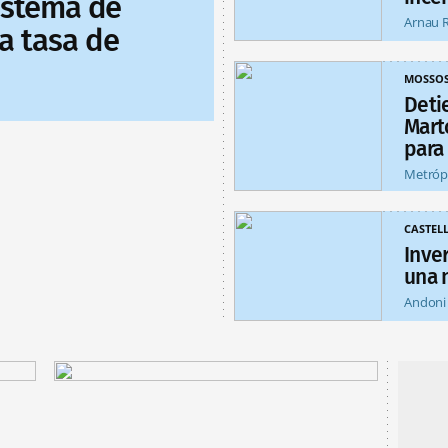
sistema de
Arnau 
a tasa de
MOSSO
Deti
Mart
para
Metróp
CASTEL
Inver
una 
Andoni