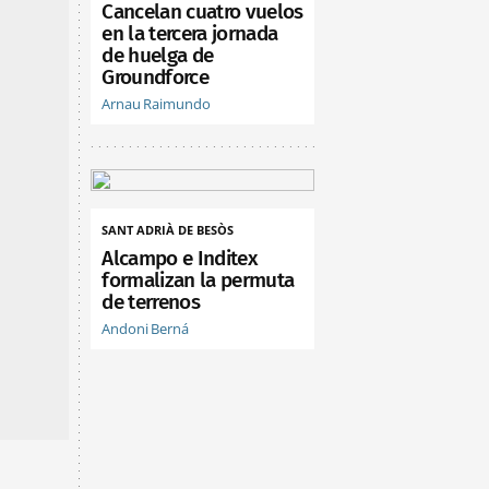
Cancelan cuatro vuelos
en la tercera jornada
de huelga de
Groundforce
Arnau Raimundo
SANT ADRIÀ DE BESÒS
Alcampo e Inditex
formalizan la permuta
de terrenos
Andoni Berná