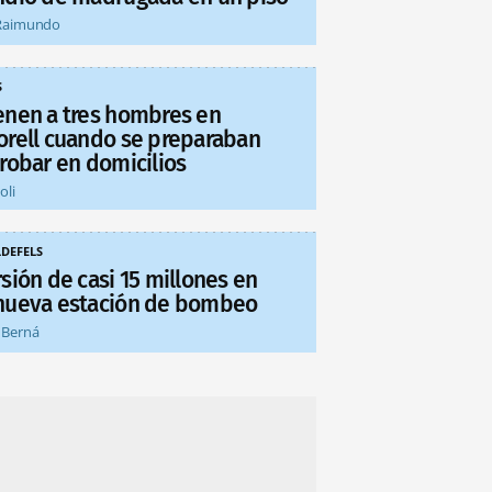
Raimundo
S
enen a tres hombres en
orell cuando se preparaban
 robar en domicilios
oli
LDEFELS
sión de casi 15 millones en
nueva estación de bombeo
 Berná