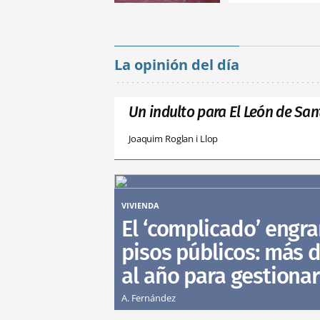
La opinión del día
Un indulto para El León de San
Joaquim Roglan i Llop
VIVIENDA
El ‘complicado’ engra
pisos públicos: más d
al año para gestionar
A. Fernández