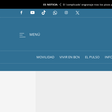
ES NOTICIA:
El ‘complicado’ engranaje tras los pisos
MOVILIDAD
VIVIR EN BCN
EL PULSO
INF