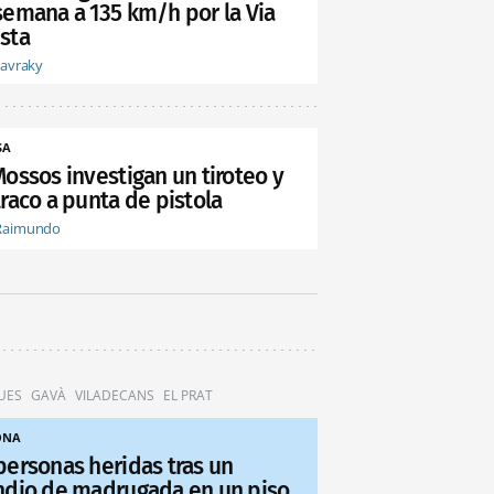
semana a 135 km/h por la Via
sta
tavraky
SA
Mossos investigan un tiroteo y
raco a punta de pistola
Raimundo
UES
GAVÀ
VILADECANS
EL PRAT
ONA
personas heridas tras un
ndio de madrugada en un piso