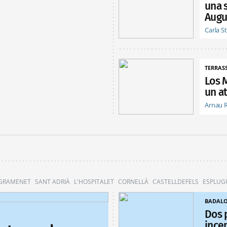
una 
Augu
Carla S
TERRAS
Los 
un at
Arnau 
 GRAMENET
SANT ADRIÀ
L'HOSPITALET
CORNELLÀ
CASTELLDEFELS
ESPLUG
BADAL
Dos 
ince