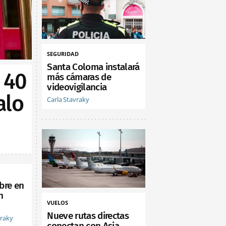
SEGURIDAD
Santa Coloma instalará
 40
más cámaras de
videovigilancia
alo
Carla Stavraky
bre en
n
VUELOS
Nueve rutas directas
vraky
conectan con Asia