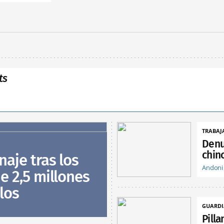
ts
TRABAJ
Denu
chin
naje tras los
Andoni
e 2,5 millones
los
GUARDI
Pill