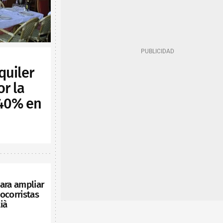
quiler
or la
 40% en
ara ampliar
ocorristas
ià