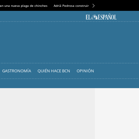
an una nueva plaga de chinches
Adrià Pedrosa construirá la nueva residencia en el Casin
GASTRONOMÍA
QUIÉN HACE BCN
OPINIÓN