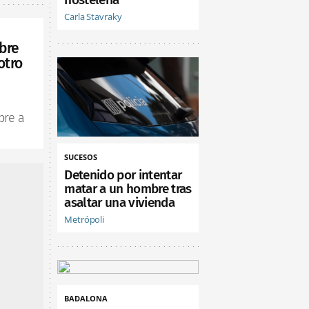
Carla Stavraky
bre
otro
bre a
SUCESOS
Detenido por intentar
matar a un hombre tras
asaltar una vivienda
Metrópoli
BADALONA