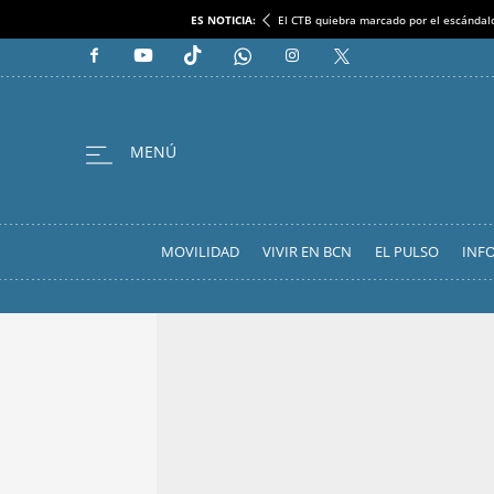
ES NOTICIA:
El CTB quiebra marcado por el escándal
MOVILIDAD
VIVIR EN BCN
EL PULSO
INF