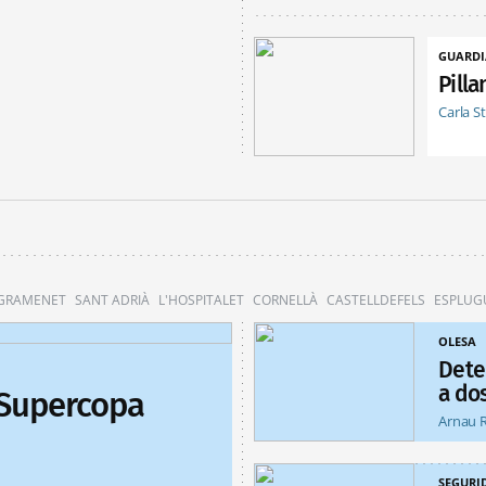
GUARDI
Pill
Carla S
 GRAMENET
SANT ADRIÀ
L'HOSPITALET
CORNELLÀ
CASTELLDEFELS
ESPLUG
OLESA
Dete
a do
 Supercopa
Arnau 
SEGURI