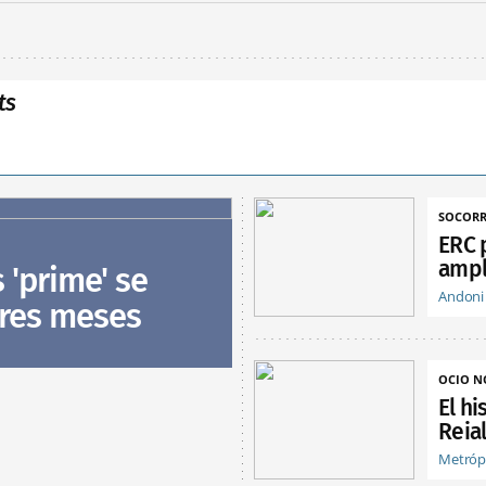
ts
SOCORR
ERC 
ampl
s 'prime' se
Andoni
tres meses
OCIO 
El hi
Reia
Metróp