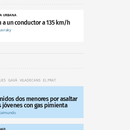
A URBANA
an a un conductor a 135 km/h
tavraky
UES
GAVÀ
VILADECANS
EL PRAT
nidos dos menores por asaltar
s jóvenes con gas pimienta
Raimundo
DAD