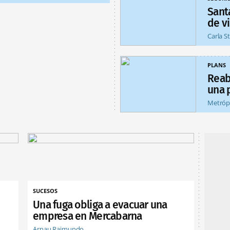
Sant
de v
Carla S
PLANS
Reab
una 
Metróp
SUCESOS
Una fuga obliga a evacuar una
empresa en Mercabarna
Arnau Raimundo