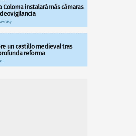
a Coloma instalará más cámaras
ideovigilancia
tavraky
re un castillo medieval tras
profunda reforma
oli