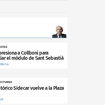
ISTAS
presiona a Collboni para
iar el módulo de Sant Sebastià
 Berná
NOCTURNO
stórico Sidecar vuelve a la Plaza
l
oli