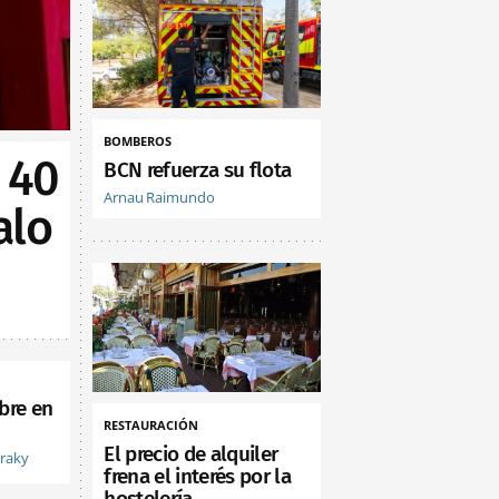
BOMBEROS
 40
BCN refuerza su flota
Arnau Raimundo
alo
bre en
RESTAURACIÓN
El precio de alquiler
vraky
frena el interés por la
hostelería