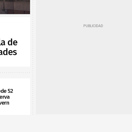
la de
ades
ede 52
serva
vern