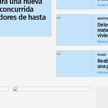
uirá una nueva
Arnau 
 concurrida
idores de hasta
MARTOR
Dete
matar
vivi
Metróp
PLANS
Reab
una 
Metróp