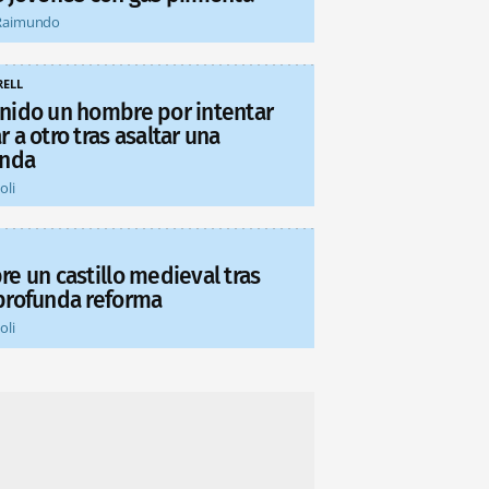
Raimundo
ELL
nido un hombre por intentar
 a otro tras asaltar una
enda
oli
re un castillo medieval tras
profunda reforma
oli