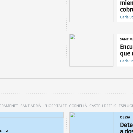
mien
cobr
Carla S
SANT M
Encu
que 
Carla S
 GRAMENET
SANT ADRIÀ
L'HOSPITALET
CORNELLÀ
CASTELLDEFELS
ESPLUG
OLESA
Dete
a do