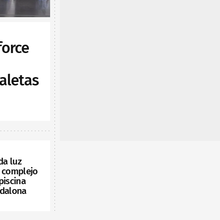
force
aletas
da luz
o complejo
piscina
adalona