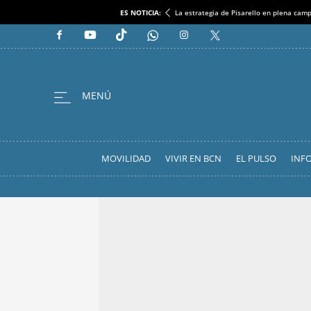
ES NOTICIA:
La estrategia de Pisarello en plena cam
MOVILIDAD
VIVIR EN BCN
EL PULSO
INF