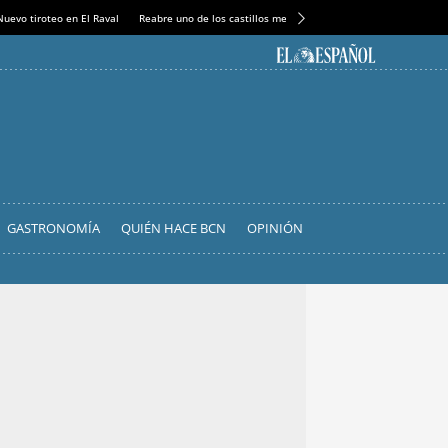
Nuevo tiroteo en El Raval
Reabre uno de los castillos medievales más espectaculares
GASTRONOMÍA
QUIÉN HACE BCN
OPINIÓN