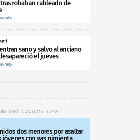
tras robaban cableado de
e
tavraky
ARTÍ
entran sano y salvo al anciano
desapareció el jueves
tavraky
UES
GAVÀ
VILADECANS
EL PRAT
nidos dos menores por asaltar
s jóvenes con gas pimienta