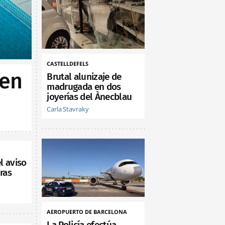
CASTELLDEFELS
 en
Brutal alunizaje de
madrugada en dos
joyerías del Ànecblau
Carla Stavraky
l aviso
ras
AEROPUERTO DE BARCELONA
La Policía efectúa