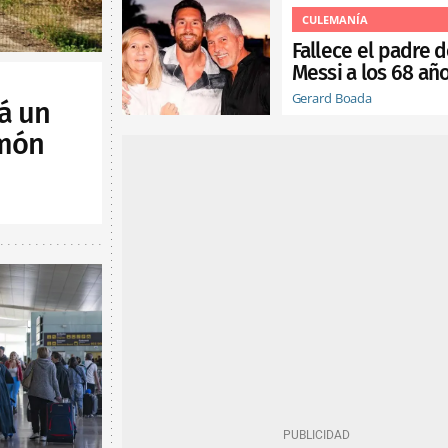
CULEMANÍA
Fallece el padre 
Messi a los 68 añ
Gerard Boada
á un
lmón