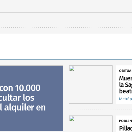
OBITUA
Muer
la Sa
 con 10.000
beat
ultar los
Metróp
l alquiler en
POBLE
Pilla