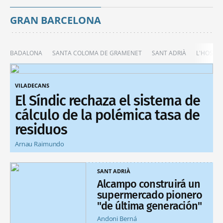
GRAN BARCELONA
BADALONA
SANTA COLOMA DE GRAMENET
SANT ADRIÀ
L'HOSPIT
VILADECANS
El Síndic rechaza el sistema de
cálculo de la polémica tasa de
residuos
Arnau Raimundo
SANT ADRIÀ
Alcampo construirá un
supermercado pionero
"de última generación"
Andoni Berná