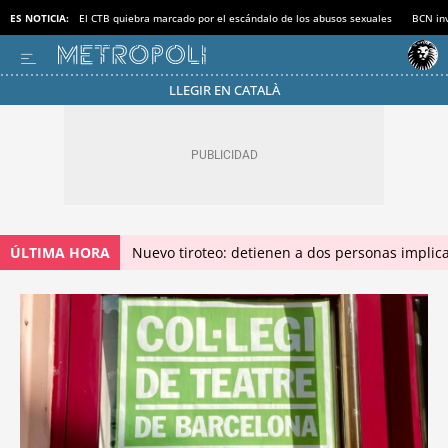
ES NOTICIA:
El CTB quiebra marcado por el escándalo de los abusos sexuales
BCN inv
LLEGIR EN CATALÀ
ÚLTIMA HORA
Nuevo tiroteo: detienen a dos personas implica