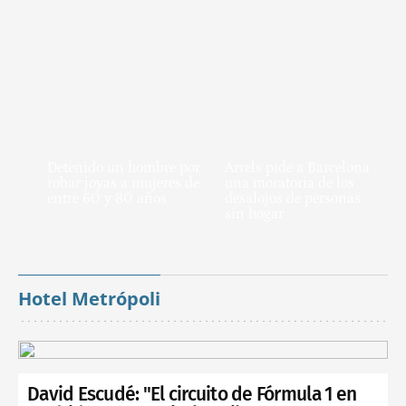
Detenido un hombre por
Arrels pide a Barcelona
robar joyas a mujeres de
una moratoria de los
entre 60 y 80 años
desalojos de personas
sin hogar
Hotel Metrópoli
David Escudé: "El circuito de Fórmula 1 en