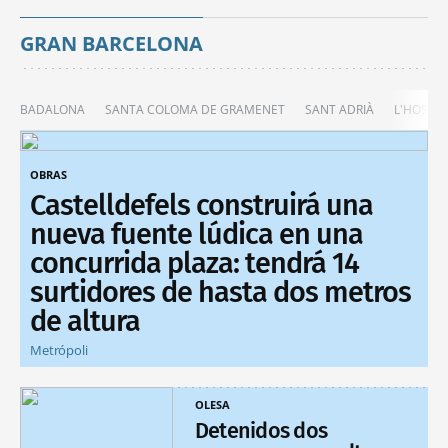
GRAN BARCELONA
BADALONA
SANTA COLOMA DE GRAMENET
SANT ADRIÀ
L'HOSPIT
OBRAS
Castelldefels construirá una
nueva fuente lúdica en una
concurrida plaza: tendrá 14
surtidores de hasta dos metros
de altura
Metrópoli
OLESA
Detenidos dos