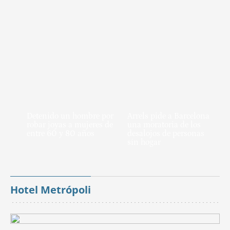
Detenido un hombre por
Arrels pide a Barcelona
robar joyas a mujeres de
una moratoria de los
entre 60 y 80 años
desalojos de personas
sin hogar
Hotel Metrópoli