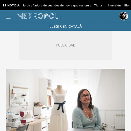
ES NOTICIA:
la diseñadora de vestidos de novia que resiste en Tiana
Inversión millon
LLEGIR EN CATALÀ