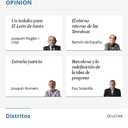
OPINIÓN
Un indulto para
El eterno
El León de Sants
retorno de las
Teresinas
Joaquim Roglan i
Llop
Ramón de España
Extraña justicia
Barcelona y la
redefinición de
la idea de
progreso
Joaquín Romero
Pau Solanilla
Distritos