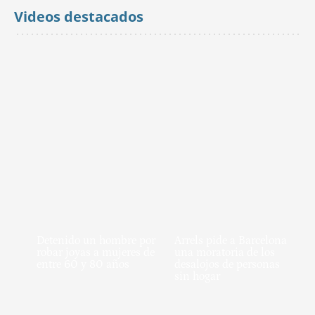
Videos destacados
Detenido un hombre por
Arrels pide a Barcelona
robar joyas a mujeres de
una moratoria de los
entre 60 y 80 años
desalojos de personas
sin hogar