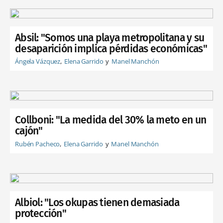
Absil: "Somos una playa metropolitana y su
desaparición implica pérdidas económicas"
Ángela Vázquez
Elena Garrido
Manel Manchón
Collboni: "La medida del 30% la meto en un
cajón"
Rubén Pacheco
Elena Garrido
Manel Manchón
Albiol: "Los okupas tienen demasiada
protección"