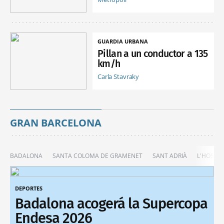
GUARDIA URBANA
Pillan a un conductor a 135
km/h
Carla Stavraky
GRAN BARCELONA
BADALONA
SANTA COLOMA DE GRAMENET
SANT ADRIÀ
L'HOSPIT
DEPORTES
Badalona acogerá la Supercopa
Endesa 2026