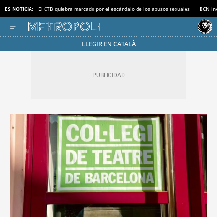
ES NOTICIA:
El CTB quiebra marcado por el escándalo de los abusos sexuales
BCN inv
LLEGIR EN CATALÀ