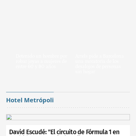
Detenido un hombre por
Arrels pide a Barcelona
robar joyas a mujeres de
una moratoria de los
entre 60 y 80 años
desalojos de personas
sin hogar
Hotel Metrópoli
David Escudé: "El circuito de Fórmula 1 en