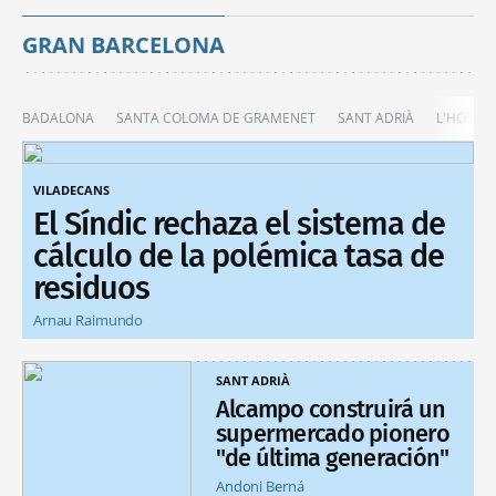
GRAN BARCELONA
BADALONA
SANTA COLOMA DE GRAMENET
SANT ADRIÀ
L'HOSPIT
VILADECANS
El Síndic rechaza el sistema de
cálculo de la polémica tasa de
residuos
Arnau Raimundo
SANT ADRIÀ
Alcampo construirá un
supermercado pionero
"de última generación"
Andoni Berná