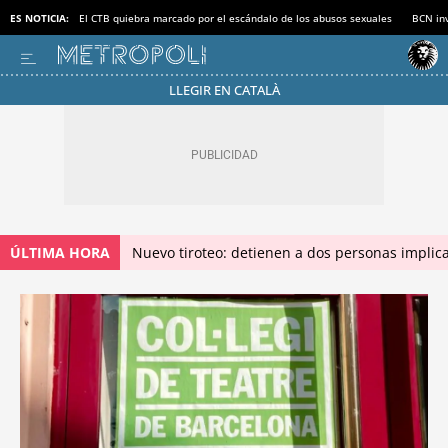
ES NOTICIA:
El CTB quiebra marcado por el escándalo de los abusos sexuales
BCN inv
LLEGIR EN CATALÀ
ÚLTIMA HORA
Nuevo tiroteo: detienen a dos personas implica