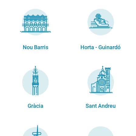
Nou Barris
Horta - Guinardó
Gràcia
Sant Andreu