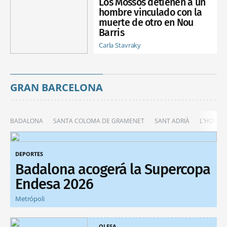
Los Mossos detienen a un
hombre vinculado con la
muerte de otro en Nou
Barris
Carla Stavraky
GRAN BARCELONA
BADALONA
SANTA COLOMA DE GRAMENET
SANT ADRIÀ
L'HOSPIT
DEPORTES
Badalona acogerá la Supercopa
Endesa 2026
Metrópoli
OLESA