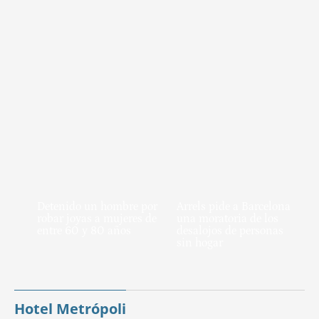
Detenido un hombre por
Arrels pide a Barcelona
robar joyas a mujeres de
una moratoria de los
entre 60 y 80 años
desalojos de personas
sin hogar
Hotel Metrópoli