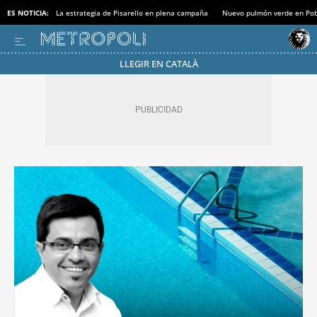
ES NOTICIA:
La estrategia de Pisarello en plena campaña
Nuevo pulmón verde en Po
LLEGIR EN CATALÀ