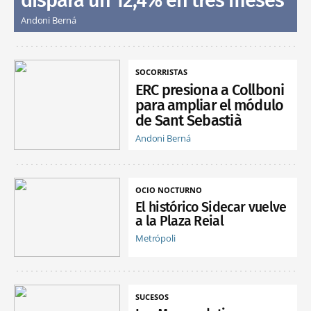
dispara un 12,4% en tres meses
Andoni Berná
SOCORRISTAS
ERC presiona a Collboni
para ampliar el módulo
de Sant Sebastià
Andoni Berná
OCIO NOCTURNO
El histórico Sidecar vuelve
a la Plaza Reial
Metrópoli
SUCESOS