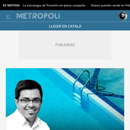
ES NOTICIA:
La estrategia de Pisarello en plena campaña
Nuevo pulmón verde en Po
LLEGIR EN CATALÀ