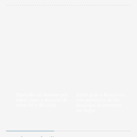
Detenido un hombre por
Arrels pide a Barcelona
robar joyas a mujeres de
una moratoria de los
entre 60 y 80 años
desalojos de personas
sin hogar