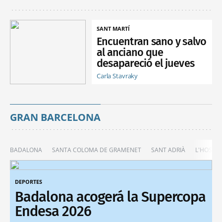
SANT MARTÍ
Encuentran sano y salvo
al anciano que
desapareció el jueves
Carla Stavraky
GRAN BARCELONA
BADALONA
SANTA COLOMA DE GRAMENET
SANT ADRIÀ
L'HOSPIT
DEPORTES
Badalona acogerá la Supercopa
Endesa 2026