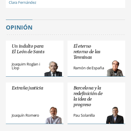
Clara Fernández
OPINIÓN
Un indulto para
El eterno
El León de Sants
retorno de las
Teresinas
Joaquim Roglan i
Llop
Ramón de España
Extraña justicia
Barcelona y la
redefinición de
la idea de
progreso
Joaquín Romero
Pau Solanilla