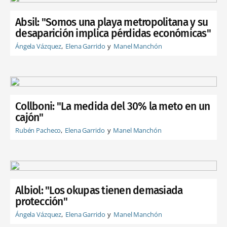
Absil: "Somos una playa metropolitana y su
desaparición implica pérdidas económicas"
Ángela Vázquez
Elena Garrido
Manel Manchón
Collboni: "La medida del 30% la meto en un
cajón"
Rubén Pacheco
Elena Garrido
Manel Manchón
Albiol: "Los okupas tienen demasiada
protección"
Ángela Vázquez
Elena Garrido
Manel Manchón